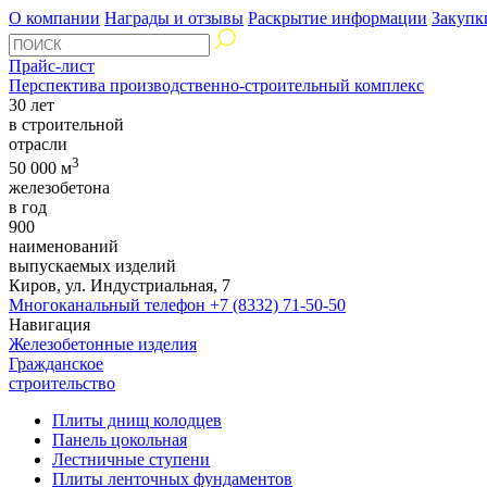
О компании
Награды и отзывы
Раскрытие информации
Закупк
Прайс-лист
Перспектива производственно-строительный комплекс
30 лет
в строительной
отрасли
3
50 000 м
железобетона
в год
900
наименований
выпускаемых изделий
Киров, ул. Индустриальная, 7
Многоканальный телефон
+7 (8332) 71-50-50
Навигация
Железобетонные изделия
Гражданское
строительство
Плиты днищ колодцев
Панель цокольная
Лестничные ступени
Плиты ленточных фундаментов