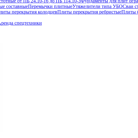
отные от ПБ 24.10-16 до ПБ 114.10-3
Фундаменты для плит огр
ые составные
Перемычки плитные
Утяжелители типа УБО
Сваи с
литы перекрытия колодцев
Плиты перекрытия ребристые
Плиты 
ренда спецтехники