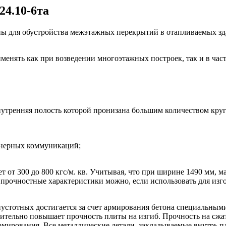
4.10-6та
ы для обустройства межэтажных перекрытий в отапливаемых зд
енять как при возведении многоэтажных построек, так и в част
внутренняя полость которой пронизана большим количеством кру
енерных коммуникаций;
т от 300 до 800 кгс/м. кв. Учитывая, что при ширине 1490 мм, м
е прочностные характеристики можно, если использовать для из
устотных достигается за счет армирования бетона специальным
ельно повышает прочность плиты на изгиб. Прочность на сжати
ирования. Все металлические детали, закладываемые внутрь пл