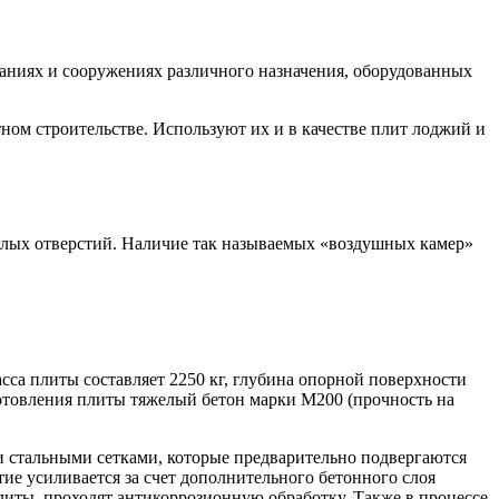
аниях и сооружениях различного назначения, оборудованных
ном строительстве. Используют их и в качестве плит лоджий и
глых отверстий. Наличие так называемых «воздушных камер»
асса плиты составляет 2250 кг, глубина опорной поверхности
готовления плиты тяжелый бетон марки М200 (прочность на
и стальными сетками, которые предварительно подвергаются
е усиливается за счет дополнительного бетонного слоя
иты, проходят антикоррозионную обработку. Также в процессе