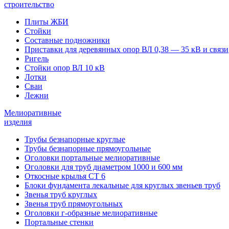
строительство
Плиты ЖБИ
Стойки
Составные подножники
Приставки для деревянных опор ВЛ 0,38 — 35 кВ и связи
Ригель
Стойки опор ВЛ 10 кВ
Лотки
Сваи
Лежни
Мелиоративные
изделия
Трубы безнапорные круглые
Трубы безнапорные прямоугольные
Оголовки портальные мелиоративные
Оголовки для труб диаметром 1000 и 600 мм
Откосные крылья СТ 6
Блоки фундамента лекальные для круглых звеньев труб
Звенья труб круглых
Звенья труб прямоугольных
Оголовки г-образные мелиоративные
Портальные стенки