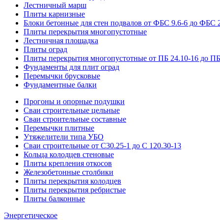
Лестничный марш
Плиты карнизные
Блоки бетонные для стен подвалов от ФБС 9.6-6 до ФБС 2
Плиты перекрытия многопустотные
Лестничная площадка
Плиты оград
Плиты перекрытия многопустотные от ПБ 24.10-16 до ПБ
Фундаменты для плит оград
Перемычки брусковые
Фундаментные балки
Прогоны и опорные подушки
Сваи строительные цельные
Сваи строительные составные
Перемычки плитные
Утяжелители типа УБО
Сваи строительные от С30.25-1 до С 120.30-13
Кольца колодцев стеновые
Плиты крепления откосов
Железобетонные столбики
Плиты перекрытия колодцев
Плиты перекрытия ребристые
Плиты балконные
Энергетическое