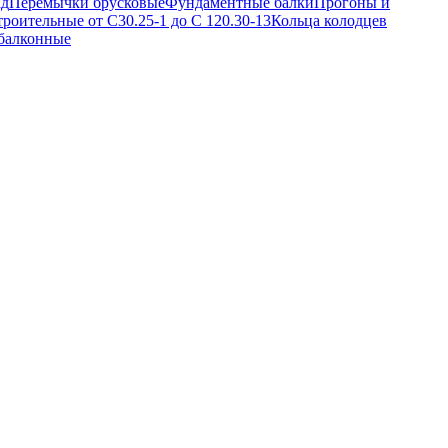
ад
Перемычки брусковые
Фундаментные балки
Прогоны и
троительные от С30.25-1 до С 120.30-13
Кольца колодцев
балконные