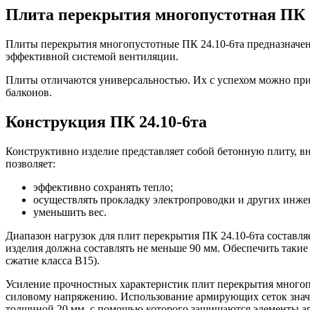
Плита перекрытия многопустотная ПК 2
Плиты перекрытия многопустотные ПК 24.10-6та предназначен
эффективной системой вентиляции.
Плиты отличаются универсальностью. Их с успехом можно прим
балконов.
Конструкция ПК 24.10-6та
Конструктивно изделие представляет собой бетонную плиту, 
позволяет:
эффективно сохранять тепло;
осуществлять прокладку электропроводки и других инж
уменьшить вес.
Диапазон нагрузок для плит перекрытия ПК 24.10-6та составляе
изделия должна составлять не меньше 90 мм. Обеспечить таки
сжатие класса В15).
Усиление прочностных характеристик плит перекрытия многоп
силовому напряжению. Использование армирующих сеток значит
толщиной 20 мм, с помощью которого защищаются элементы арм