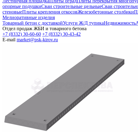
Лестничная площадка
Плиты оград
Плиты перекрытия многопуст
опорные подушки
Сваи строительные цельные
Сваи строительн
стеновые
Плиты крепления откосов
Железобетонные столбики
П
Мелиоративные изделия
Товарный бетон с доставкой
Услуги Ж/Д тупика
Недвижимость
А
Отдел продаж ЖБИ и товарного бетона
+7 (8332) 30-60-60
+7 (8332) 30-43-42
E-mail
market@psk-kirov.ru