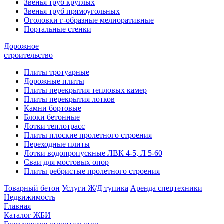
Звенья труб круглых
Звенья труб прямоугольных
Оголовки г-образные мелиоративные
Портальные стенки
Дорожное
строительство
Плиты тротуарные
Дорожные плиты
Плиты перекрытия тепловых камер
Плиты перекрытия лотков
Камни бортовые
Блоки бетонные
Лотки теплотрасс
Плиты плоские пролетного строения
Переходные плиты
Лотки водопропускные ЛВК 4-5, Л 5-60
Сваи для мостовых опор
Плиты ребристые пролетного строения
Товарный бетон
Услуги Ж/Д тупика
Аренда спецтехники
Недвижимость
Главная
Каталог ЖБИ