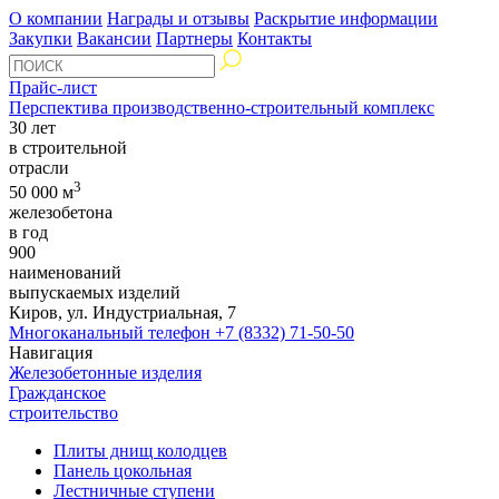
О компании
Награды и отзывы
Раскрытие информации
Закупки
Вакансии
Партнеры
Контакты
Прайс-лист
Перспектива производственно-строительный комплекс
30 лет
в строительной
отрасли
3
50 000 м
железобетона
в год
900
наименований
выпускаемых изделий
Киров, ул. Индустриальная, 7
Многоканальный телефон
+7 (8332) 71-50-50
Навигация
Железобетонные изделия
Гражданское
строительство
Плиты днищ колодцев
Панель цокольная
Лестничные ступени