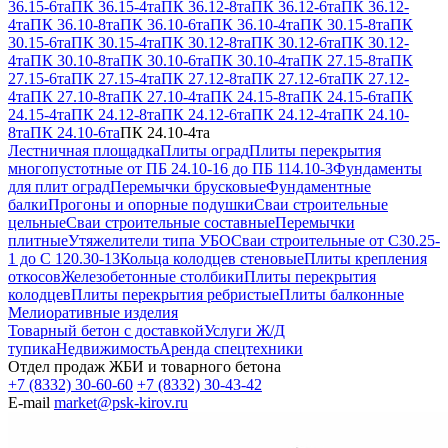
36.15-6та
ПК 36.15-4та
ПК 36.12-8та
ПК 36.12-6та
ПК 36.12-
4та
ПК 36.10-8та
ПК 36.10-6та
ПК 36.10-4та
ПК 30.15-8та
ПК
30.15-6та
ПК 30.15-4та
ПК 30.12-8та
ПК 30.12-6та
ПК 30.12-
4та
ПК 30.10-8та
ПК 30.10-6та
ПК 30.10-4та
ПК 27.15-8та
ПК
27.15-6та
ПК 27.15-4та
ПК 27.12-8та
ПК 27.12-6та
ПК 27.12-
4та
ПК 27.10-8та
ПК 27.10-4та
ПК 24.15-8та
ПК 24.15-6та
ПК
24.15-4та
ПК 24.12-8та
ПК 24.12-6та
ПК 24.12-4та
ПК 24.10-
8та
ПК 24.10-6та
ПК 24.10-4та
Лестничная площадка
Плиты оград
Плиты перекрытия
многопустотные от ПБ 24.10-16 до ПБ 114.10-3
Фундаменты
для плит оград
Перемычки брусковые
Фундаментные
балки
Прогоны и опорные подушки
Сваи строительные
цельные
Сваи строительные составные
Перемычки
плитные
Утяжелители типа УБО
Сваи строительные от С30.25-
1 до С 120.30-13
Кольца колодцев стеновые
Плиты крепления
откосов
Железобетонные столбики
Плиты перекрытия
колодцев
Плиты перекрытия ребристые
Плиты балконные
Мелиоративные изделия
Товарный бетон с доставкой
Услуги Ж/Д
тупика
Недвижимость
Аренда спецтехники
Отдел продаж ЖБИ и товарного бетона
+7 (8332) 30-60-60
+7 (8332) 30-43-42
E-mail
market@psk-kirov.ru