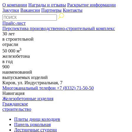
О компании
Награды и отзывы
Раскрытие информации
Закупки
Вакансии
Партнеры
Контакты
Прайс-лист
Перспектива производственно-строительный комплекс
30 лет
в строительной
отрасли
3
50 000 м
железобетона
в год
900
наименований
выпускаемых изделий
Киров, ул. Индустриальная, 7
Многоканальный телефон
+7 (8332) 71-50-50
Навигация
Железобетонные изделия
Гражданское
строительство
Плиты днищ колодцев
Панель цокольная
Лестничные ступени