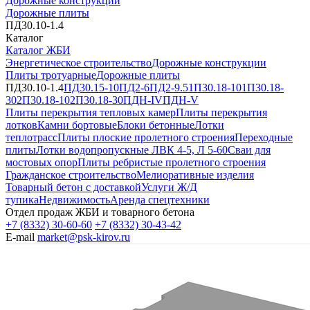
Дорожные конструкции
Дорожные плиты
ПД30.10-1.4
Каталог
Каталог ЖБИ
Энергетическое строительство
Дорожные конструкции
Плиты тротуарные
Дорожные плиты
ПД30.10-1.4
ПД30.15-10
ПД2-6
ПД2-9.5
1П30.18-10
1П30.18-
30
2П30.18-10
2П30.18-30
ПДН-IV
ПДН-V
Плиты перекрытия тепловых камер
Плиты перекрытия
лотков
Камни бортовые
Блоки бетонные
Лотки
теплотрасс
Плиты плоские пролетного строения
Переходные
плиты
Лотки водопропускные ЛВК 4-5, Л 5-60
Сваи для
мостовых опор
Плиты ребристые пролетного строения
Гражданское строительство
Мелиоративные изделия
Товарный бетон с доставкой
Услуги Ж/Д
тупика
Недвижимость
Аренда спецтехники
Отдел продаж ЖБИ и товарного бетона
+7 (8332) 30-60-60
+7 (8332) 30-43-42
E-mail
market@psk-kirov.ru