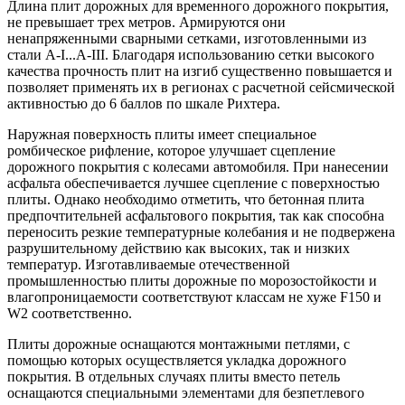
Длина плит дорожных для временного дорожного покрытия,
не превышает трех метров. Армируются они
ненапряженными сварными сетками, изготовленными из
стали A-I...A-III. Благодаря использованию сетки высокого
качества прочность плит на изгиб существенно повышается и
позволяет применять их в регионах с расчетной сейсмической
активностью до 6 баллов по шкале Рихтера.
Наружная поверхность плиты имеет специальное
ромбическое рифление, которое улучшает сцепление
дорожного покрытия с колесами автомобиля. При нанесении
асфальта обеспечивается лучшее сцепление с поверхностью
плиты. Однако необходимо отметить, что бетонная плита
предпочтительней асфальтового покрытия, так как способна
переносить резкие температурные колебания и не подвержена
разрушительному действию как высоких, так и низких
температур. Изготавливаемые отечественной
промышленностью плиты дорожные по морозостойкости и
влагопроницаемости соответствуют классам не хуже F150 и
W2 соответственно.
Плиты дорожные оснащаются монтажными петлями, с
помощью которых осуществляется укладка дорожного
покрытия. В отдельных случаях плиты вместо петель
оснащаются специальными элементами для безпетлевого