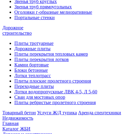
Звенья труб круглых
Звенья труб прямоугольных
Оголовки г-образные мелиоративные
Портальные стенки
Дорожное
строительство
Плиты тротуарные
Дорожные плиты
Плиты перекрытия тепловых камер
Плиты перекрытия лотков
Камни бортовые
Блоки бетонные
Лотки теплотрасс
Плиты плоские пролетного строения
Переходные плиты
Лотки водопропускные ЛВК 4-5, Л 5-60
Сваи для мостовых опор
Плиты ребристые пролетного строения
Товарный бетон
Услуги Ж/Д тупика
Аренда спецтехники
Недвижимость
Главная
Каталог ЖБИ