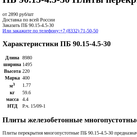
от
2890
руб/шт
Доставка по всей России
Заказать ПБ 90.15-4.5-30
Или закажите по телефону:
+7 (8332) 71-50-50
Характеристики ПБ 90.15-4.5-30
Длина
8980
ширина
1495
Высота
220
Марка
400
3
1.77
м
кг
59.6
масса
4.4
НТД
Р.ч. 15/09-1
Плиты железобетонные многопустотные 
Плиты перекрытия многопустотные ПБ 90.15-4.5-30 предназна