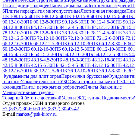
Энергетическое строительство
Дорожные конструкции
Гражданс
Плиты днищ колодцев
Панель цокольная
Лестничные ступени
П
6
Плиты перекрытия многопустотные
Лестничная площадка
Пли
ПБ 108.15-6-40
ПБ 108.12-6-40
ПБ 102.15-8-40
ПБ 102.15-6-40
ПБ 
90.12-10-30
ПБ 90.12-8-30
ПБ 90.12-6-30
ПБ 90.12-4.5-30
ПБ 90.12
84.12-8-30
ПБ 84.12-6-30
ПБ 84.12-4.5-30
ПБ 84.12-3-30
ПБ 78.15-
78.12-10-30
ПБ 78.12-8-30
ПБ 78.12-6-30
ПБ 78.12-4.5-30
ПБ 78.12
72.12-12.5-30
ПБ 72.12-10-30
ПБ 72.12-8-30
ПБ 72.12-6-30
ПБ 72.1
66.12-16-30
ПБ 66.12-12.5-30
ПБ 66.12-10-30
ПБ 66.12-8-30
ПБ 66.
60.15-3-30
ПБ 60.12-16-30
ПБ 60.12-12.5-30
ПБ 60.12-10-30
ПБ 60.
54.15-4.5-30
ПБ 54.15-3-30
ПБ 54.12-16-30
ПБ 54.12-12.5-30
ПБ 54.
48.15-6-30
ПБ 48.15-4.5-30
ПБ 48.15-3-30
ПБ 48.12-16-30
ПБ 48.12-
42.15-8-30
ПБ 42.15-6-30
ПБ 42.15-4.5-30
ПБ 42.12-16-30
ПБ 42.12-
36.12-16-30
ПБ 36.12-12.5-30
ПБ 36.12-10-30
ПБ 36.12-8-30
ПБ 30.
Фундаменты для плит оград
Перемычки брусковые
Фундаментн
плитные
Утяжелители типа УБО
Сваи строительные от С30.25-1
колодцев
Плиты перекрытия ребристые
Плиты балконные
Мелиоративные изделия
Товарный бетон с доставкой
Услуги Ж/Д тупика
Недвижимость
А
Отдел продаж ЖБИ и товарного бетона
+7 (8332) 30-60-60
+7 (8332) 30-43-42
E-mail
market@psk-kirov.ru