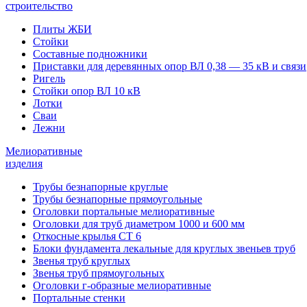
строительство
Плиты ЖБИ
Стойки
Составные подножники
Приставки для деревянных опор ВЛ 0,38 — 35 кВ и связи
Ригель
Стойки опор ВЛ 10 кВ
Лотки
Сваи
Лежни
Мелиоративные
изделия
Трубы безнапорные круглые
Трубы безнапорные прямоугольные
Оголовки портальные мелиоративные
Оголовки для труб диаметром 1000 и 600 мм
Откосные крылья СТ 6
Блоки фундамента лекальные для круглых звеньев труб
Звенья труб круглых
Звенья труб прямоугольных
Оголовки г-образные мелиоративные
Портальные стенки