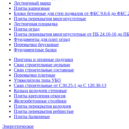
Лестничный марш
Плиты карнизные
Блоки бетонные для стен подвалов от ФБС 9.6-6 до ФБС 2
Плиты перекрытия многопустотные
Лестничная площадка
Плиты оград
Плиты перекрытия многопустотные от ПБ 24.10-16 до ПБ
Фундаменты для плит оград
Перемычки брусковые
Фундаментные балки
Прогоны и опорные подушки
Сваи строительные цельные
Сваи строительные составные
Перемычки плитные
Утяжелители типа УБО
Сваи строительные от С30.25-1 до С 120.30-13
Кольца колодцев стеновые
Плиты крепления откосов
Железобетонные столбики
Плиты перекрытия колодцев
Плиты перекрытия ребристые
Плиты балконные
Энергетическое