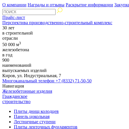
О компании
Награды и отзывы
Раскрытие информации
Закупк
Прайс-лист
Перспектива производственно-строительный комплекс
30 лет
в строительной
отрасли
3
50 000 м
железобетона
в год
900
наименований
выпускаемых изделий
Киров, ул. Индустриальная, 7
Многоканальный телефон
+7 (8332) 71-50-50
Навигация
Железобетонные изделия
Гражданское
строительство
Плиты днищ колодцев
Панель цокольная
Лестничные ступени
Плиты ленточных фундаментов