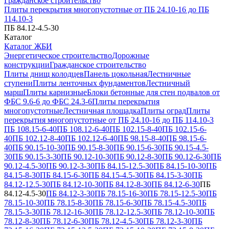
Гражданское строительство
Плиты перекрытия многопустотные от ПБ 24.10-16 до ПБ
114.10-3
ПБ 84.12-4.5-30
Каталог
Каталог ЖБИ
Энергетическое строительство
Дорожные
конструкции
Гражданское строительство
Плиты днищ колодцев
Панель цокольная
Лестничные
ступени
Плиты ленточных фундаментов
Лестничный
марш
Плиты карнизные
Блоки бетонные для стен подвалов от
ФБС 9.6-6 до ФБС 24.3-6
Плиты перекрытия
многопустотные
Лестничная площадка
Плиты оград
Плиты
перекрытия многопустотные от ПБ 24.10-16 до ПБ 114.10-3
ПБ 108.15-6-40
ПБ 108.12-6-40
ПБ 102.15-8-40
ПБ 102.15-6-
40
ПБ 102.12-8-40
ПБ 102.12-6-40
ПБ 98.15-8-40
ПБ 98.15-6-
40
ПБ 90.15-10-30
ПБ 90.15-8-30
ПБ 90.15-6-30
ПБ 90.15-4.5-
30
ПБ 90.15-3-30
ПБ 90.12-10-30
ПБ 90.12-8-30
ПБ 90.12-6-30
ПБ
90.12-4.5-30
ПБ 90.12-3-30
ПБ 84.15-12.5-30
ПБ 84.15-10-30
ПБ
84.15-8-30
ПБ 84.15-6-30
ПБ 84.15-4.5-30
ПБ 84.15-3-30
ПБ
84.12-12.5-30
ПБ 84.12-10-30
ПБ 84.12-8-30
ПБ 84.12-6-30
ПБ
84.12-4.5-30
ПБ 84.12-3-30
ПБ 78.15-16-30
ПБ 78.15-12.5-30
ПБ
78.15-10-30
ПБ 78.15-8-30
ПБ 78.15-6-30
ПБ 78.15-4.5-30
ПБ
78.15-3-30
ПБ 78.12-16-30
ПБ 78.12-12.5-30
ПБ 78.12-10-30
ПБ
78.12-8-30
ПБ 78.12-6-30
ПБ 78.12-4.5-30
ПБ 78.12-3-30
ПБ