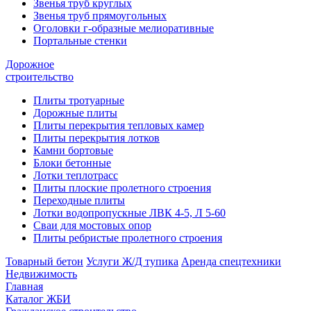
Звенья труб круглых
Звенья труб прямоугольных
Оголовки г-образные мелиоративные
Портальные стенки
Дорожное
строительство
Плиты тротуарные
Дорожные плиты
Плиты перекрытия тепловых камер
Плиты перекрытия лотков
Камни бортовые
Блоки бетонные
Лотки теплотрасс
Плиты плоские пролетного строения
Переходные плиты
Лотки водопропускные ЛВК 4-5, Л 5-60
Сваи для мостовых опор
Плиты ребристые пролетного строения
Товарный бетон
Услуги Ж/Д тупика
Аренда спецтехники
Недвижимость
Главная
Каталог ЖБИ