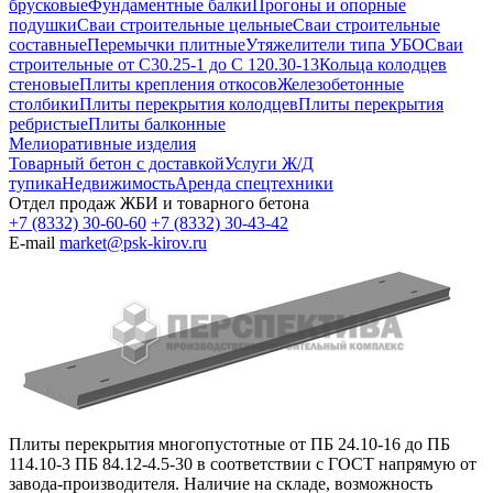
брусковые
Фундаментные балки
Прогоны и опорные
подушки
Сваи строительные цельные
Сваи строительные
составные
Перемычки плитные
Утяжелители типа УБО
Сваи
строительные от С30.25-1 до С 120.30-13
Кольца колодцев
стеновые
Плиты крепления откосов
Железобетонные
столбики
Плиты перекрытия колодцев
Плиты перекрытия
ребристые
Плиты балконные
Мелиоративные изделия
Товарный бетон с доставкой
Услуги Ж/Д
тупика
Недвижимость
Аренда спецтехники
Отдел продаж ЖБИ и товарного бетона
+7 (8332) 30-60-60
+7 (8332) 30-43-42
E-mail
market@psk-kirov.ru
Плиты перекрытия многопустотные от ПБ 24.10-16 до ПБ
114.10-3 ПБ 84.12-4.5-30 в соответствии с ГОСТ напрямую от
завода-производителя. Наличие на складе, возможность