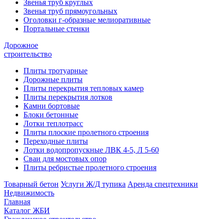
Звенья труб круглых
Звенья труб прямоугольных
Оголовки г-образные мелиоративные
Портальные стенки
Дорожное
строительство
Плиты тротуарные
Дорожные плиты
Плиты перекрытия тепловых камер
Плиты перекрытия лотков
Камни бортовые
Блоки бетонные
Лотки теплотрасс
Плиты плоские пролетного строения
Переходные плиты
Лотки водопропускные ЛВК 4-5, Л 5-60
Сваи для мостовых опор
Плиты ребристые пролетного строения
Товарный бетон
Услуги Ж/Д тупика
Аренда спецтехники
Недвижимость
Главная
Каталог ЖБИ