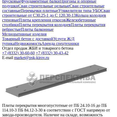
брусковые
Фундаментные балки
Прогоны и опорные
подушки
Сваи строительные цельные
Сваи строительные
составные
Перемычки плитные
Утяжелители типа УБО
Сваи
строительные от С30.25-1 до С 120.30-13
Кольца колодцев
стеновые
Плиты крепления откосов
Железобетонные
столбики
Плиты перекрытия колодцев
Плиты перекрытия
ребристые
Плиты балконные
Мелиоративные изделия
Товарный бетон с доставкой
Услуги Ж/Д
тупика
Недвижимость
Аренда спецтехники
Отдел продаж ЖБИ и товарного бетона
+7 (8332) 30-60-60
+7 (8332) 30-43-42
E-mail
market@psk-kirov.ru
Плиты перекрытия многопустотные от ПБ 24.10-16 до ПБ
114.10-3 ПБ 84.12-3-30 в соответствии с ГОСТ напрямую от
завода-производителя. Наличие на складе, возможность