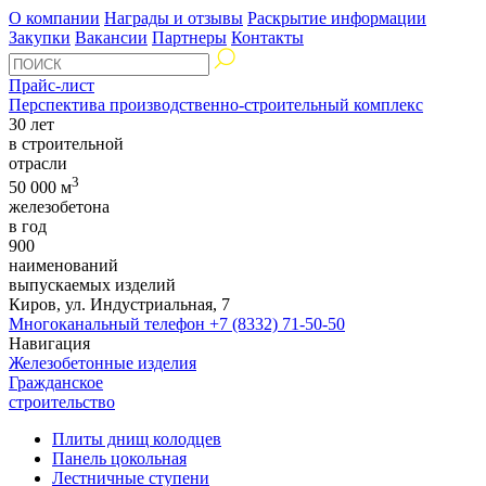
О компании
Награды и отзывы
Раскрытие информации
Закупки
Вакансии
Партнеры
Контакты
Прайс-лист
Перспектива производственно-строительный комплекс
30 лет
в строительной
отрасли
3
50 000 м
железобетона
в год
900
наименований
выпускаемых изделий
Киров, ул. Индустриальная, 7
Многоканальный телефон
+7 (8332) 71-50-50
Навигация
Железобетонные изделия
Гражданское
строительство
Плиты днищ колодцев
Панель цокольная
Лестничные ступени