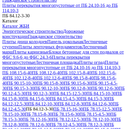
Гражданское строительство
Плиты перекрытия многопустотные от ПБ 24.10-16 до ПБ
114.10-3
ПБ 84.12-3-30
Каталог
Каталог ЖБИ
Энергетическое строительство
Дорожные
конструкции
Гражданское строительство
Плиты днищ колодцев
Панель цокольная
Лестничные
ступени
Плиты ленточных фундаментов
Лестничный
марш
Плиты карнизные
Блоки бетонные для стен подвалов от
ФБС 9.6-6 до ФБС 24.3-6
Плиты перекрытия
многопустотные
Лестничная площадка
Плиты оград
Плиты
перекрытия многопустотные от ПБ 24.10-16 до ПБ 114.10-3
ПБ 108.15-6-40
ПБ 108.12-6-40
ПБ 102.15-8-40
ПБ 102.15-6-
40
ПБ 102.12-8-40
ПБ 102.12-6-40
ПБ 98.15-8-40
ПБ 98.15-6-
40
ПБ 90.15-10-30
ПБ 90.15-8-30
ПБ 90.15-6-30
ПБ 90.15-4.5-
30
ПБ 90.15-3-30
ПБ 90.12-10-30
ПБ 90.12-8-30
ПБ 90.12-6-30
ПБ
90.12-4.5-30
ПБ 90.12-3-30
ПБ 84.15-12.5-30
ПБ 84.15-10-30
ПБ
84.15-8-30
ПБ 84.15-6-30
ПБ 84.15-4.5-30
ПБ 84.15-3-30
ПБ
84.12-12.5-30
ПБ 84.12-10-30
ПБ 84.12-8-30
ПБ 84.12-6-30
ПБ
84.12-4.5-30
ПБ 84.12-3-30
ПБ 78.15-16-30
ПБ 78.15-12.5-30
ПБ
78.15-10-30
ПБ 78.15-8-30
ПБ 78.15-6-30
ПБ 78.15-4.5-30
ПБ
78.15-3-30
ПБ 78.12-16-30
ПБ 78.12-12.5-30
ПБ 78.12-10-30
ПБ
78.12-8-30
ПБ 78.12-6-30
ПБ 78.12-4.5-30
ПБ 78.12-3-30
ПБ