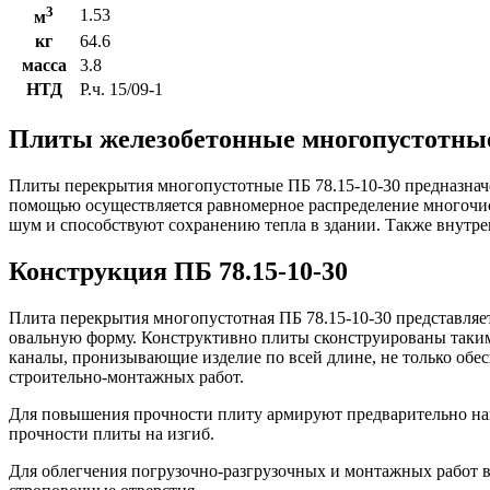
3
1.53
м
кг
64.6
масса
3.8
НТД
Р.ч. 15/09-1
Плиты железобетонные многопустотные
Плиты перекрытия многопустотные ПБ 78.15-10-30 предназнач
помощью осуществляется равномерное распределение многочис
шум и способствуют сохранению тепла в здании. Также внутр
Конструкция ПБ 78.15-10-30
Плита перекрытия многопустотная ПБ 78.15-10-30 представля
овальную форму. Конструктивно плиты сконструированы таким 
каналы, пронизывающие изделие по всей длине, не только обе
строительно-монтажных работ.
Для повышения прочности плиту армируют предварительно на
прочности плиты на изгиб.
Для облегчения погрузочно-разгрузочных и монтажных работ 