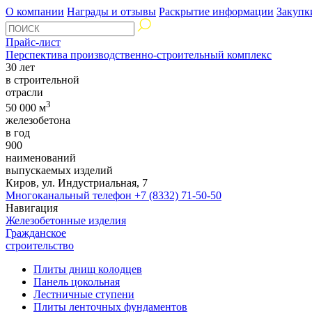
О компании
Награды и отзывы
Раскрытие информации
Закупк
Прайс-лист
Перспектива производственно-строительный комплекс
30 лет
в строительной
отрасли
3
50 000 м
железобетона
в год
900
наименований
выпускаемых изделий
Киров, ул. Индустриальная, 7
Многоканальный телефон
+7 (8332) 71-50-50
Навигация
Железобетонные изделия
Гражданское
строительство
Плиты днищ колодцев
Панель цокольная
Лестничные ступени
Плиты ленточных фундаментов