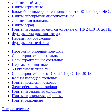
Лестничный марш
Плиты карнизные
Блоки бетонные для стен подвалов от ФБС 9.6-6 до ФБС 2
Плиты перекрытия многопустотные
Лестничная площадка
Плиты оград
Плиты перекрытия многопустотные от ПБ 24.10-16 до ПБ
Фундаменты для плит оград
Перемычки брусковые
Фундаментные балки
Прогоны и опорные подушки
Сваи строительные цельные
Сваи строительные составные
Перемычки плитные
Утяжелители типа УБО
Сваи строительные от С30.25-1 до С 120.30-13
Кольца колодцев стеновые
Плиты крепления откосов
Железобетонные столбики
Плиты перекрытия колодцев
Плиты перекрытия ребристые
Плиты балконные
Энергетическое