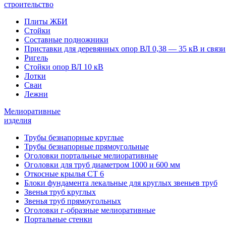
строительство
Плиты ЖБИ
Стойки
Составные подножники
Приставки для деревянных опор ВЛ 0,38 — 35 кВ и связи
Ригель
Стойки опор ВЛ 10 кВ
Лотки
Сваи
Лежни
Мелиоративные
изделия
Трубы безнапорные круглые
Трубы безнапорные прямоугольные
Оголовки портальные мелиоративные
Оголовки для труб диаметром 1000 и 600 мм
Откосные крылья СТ 6
Блоки фундамента лекальные для круглых звеньев труб
Звенья труб круглых
Звенья труб прямоугольных
Оголовки г-образные мелиоративные
Портальные стенки