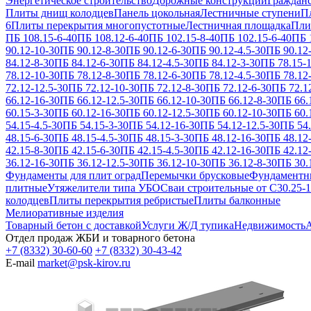
Энергетическое строительство
Дорожные конструкции
Гражданс
Плиты днищ колодцев
Панель цокольная
Лестничные ступени
П
6
Плиты перекрытия многопустотные
Лестничная площадка
Пли
ПБ 108.15-6-40
ПБ 108.12-6-40
ПБ 102.15-8-40
ПБ 102.15-6-40
ПБ 
90.12-10-30
ПБ 90.12-8-30
ПБ 90.12-6-30
ПБ 90.12-4.5-30
ПБ 90.12
84.12-8-30
ПБ 84.12-6-30
ПБ 84.12-4.5-30
ПБ 84.12-3-30
ПБ 78.15-
78.12-10-30
ПБ 78.12-8-30
ПБ 78.12-6-30
ПБ 78.12-4.5-30
ПБ 78.12
72.12-12.5-30
ПБ 72.12-10-30
ПБ 72.12-8-30
ПБ 72.12-6-30
ПБ 72.1
66.12-16-30
ПБ 66.12-12.5-30
ПБ 66.12-10-30
ПБ 66.12-8-30
ПБ 66.
60.15-3-30
ПБ 60.12-16-30
ПБ 60.12-12.5-30
ПБ 60.12-10-30
ПБ 60.
54.15-4.5-30
ПБ 54.15-3-30
ПБ 54.12-16-30
ПБ 54.12-12.5-30
ПБ 54.
48.15-6-30
ПБ 48.15-4.5-30
ПБ 48.15-3-30
ПБ 48.12-16-30
ПБ 48.12-
42.15-8-30
ПБ 42.15-6-30
ПБ 42.15-4.5-30
ПБ 42.12-16-30
ПБ 42.12-
36.12-16-30
ПБ 36.12-12.5-30
ПБ 36.12-10-30
ПБ 36.12-8-30
ПБ 30.
Фундаменты для плит оград
Перемычки брусковые
Фундаментн
плитные
Утяжелители типа УБО
Сваи строительные от С30.25-1
колодцев
Плиты перекрытия ребристые
Плиты балконные
Мелиоративные изделия
Товарный бетон с доставкой
Услуги Ж/Д тупика
Недвижимость
А
Отдел продаж ЖБИ и товарного бетона
+7 (8332) 30-60-60
+7 (8332) 30-43-42
E-mail
market@psk-kirov.ru