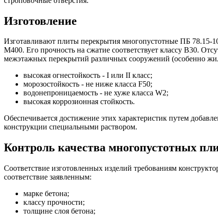
строповочные отверстия.
Изготовление
Изготавливают плиты перекрытия многопустотные ПБ 78.15-10
М400. Его прочность на сжатие соответствует классу В30. От
межэтажных перекрытий различных сооружений (особенно жилы
высокая огнестойкость - I или II класс;
морозостойкость - не ниже класса F50;
водонепроницаемость - не хуже класса W2;
высокая коррозионная стойкость.
Обеспечивается достижение этих характеристик путем добавле
конструкции специальными раствором.
Контроль качества многопустотных пли
Соответствие изготовленных изделий требованиям конструкто
соответствие заявленным:
марке бетона;
классу прочности;
толщине слоя бетона;