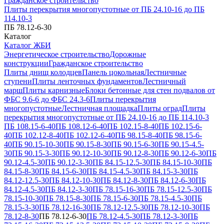
Гражданское строительство
Плиты перекрытия многопустотные от ПБ 24.10-16 до ПБ
114.10-3
ПБ 78.12-6-30
Каталог
Каталог ЖБИ
Энергетическое строительство
Дорожные
конструкции
Гражданское строительство
Плиты днищ колодцев
Панель цокольная
Лестничные
ступени
Плиты ленточных фундаментов
Лестничный
марш
Плиты карнизные
Блоки бетонные для стен подвалов от
ФБС 9.6-6 до ФБС 24.3-6
Плиты перекрытия
многопустотные
Лестничная площадка
Плиты оград
Плиты
перекрытия многопустотные от ПБ 24.10-16 до ПБ 114.10-3
ПБ 108.15-6-40
ПБ 108.12-6-40
ПБ 102.15-8-40
ПБ 102.15-6-
40
ПБ 102.12-8-40
ПБ 102.12-6-40
ПБ 98.15-8-40
ПБ 98.15-6-
40
ПБ 90.15-10-30
ПБ 90.15-8-30
ПБ 90.15-6-30
ПБ 90.15-4.5-
30
ПБ 90.15-3-30
ПБ 90.12-10-30
ПБ 90.12-8-30
ПБ 90.12-6-30
ПБ
90.12-4.5-30
ПБ 90.12-3-30
ПБ 84.15-12.5-30
ПБ 84.15-10-30
ПБ
84.15-8-30
ПБ 84.15-6-30
ПБ 84.15-4.5-30
ПБ 84.15-3-30
ПБ
84.12-12.5-30
ПБ 84.12-10-30
ПБ 84.12-8-30
ПБ 84.12-6-30
ПБ
84.12-4.5-30
ПБ 84.12-3-30
ПБ 78.15-16-30
ПБ 78.15-12.5-30
ПБ
78.15-10-30
ПБ 78.15-8-30
ПБ 78.15-6-30
ПБ 78.15-4.5-30
ПБ
78.15-3-30
ПБ 78.12-16-30
ПБ 78.12-12.5-30
ПБ 78.12-10-30
ПБ
78.12-8-30
ПБ 78.12-6-30
ПБ 78.12-4.5-30
ПБ 78.12-3-30
ПБ