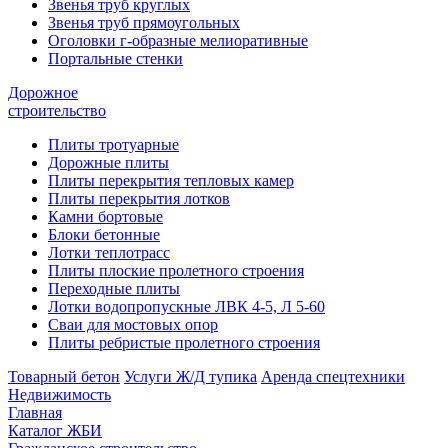
Звенья труб круглых
Звенья труб прямоугольных
Оголовки г-образные мелиоративные
Портальные стенки
Дорожное
строительство
Плиты тротуарные
Дорожные плиты
Плиты перекрытия тепловых камер
Плиты перекрытия лотков
Камни бортовые
Блоки бетонные
Лотки теплотрасс
Плиты плоские пролетного строения
Переходные плиты
Лотки водопропускные ЛВК 4-5, Л 5-60
Сваи для мостовых опор
Плиты ребристые пролетного строения
Товарный бетон
Услуги Ж/Д тупика
Аренда спецтехники
Недвижимость
Главная
Каталог ЖБИ