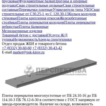
брусковые
Фундаментные балки
Прогоны и опорные
подушки
Сваи строительные цельные
Сваи строительные
составные
Перемычки плитные
Утяжелители типа УБО
Сваи
строительные от С30.25-1 до С 120.30-13
Кольца колодцев
стеновые
Плиты крепления откосов
Железобетонные
столбики
Плиты перекрытия колодцев
Плиты перекрытия
ребристые
Плиты балконные
Мелиоративные изделия
Товарный бетон с доставкой
Услуги Ж/Д
тупика
Недвижимость
Аренда спецтехники
Отдел продаж ЖБИ и товарного бетона
+7 (8332) 30-60-60
+7 (8332) 30-43-42
E-mail
market@psk-kirov.ru
Плиты перекрытия многопустотные от ПБ 24.10-16 до ПБ
114.10-3 ПБ 78.12-6-30 в соответствии с ГОСТ напрямую от
завода-производителя. Наличие на складе, возможность