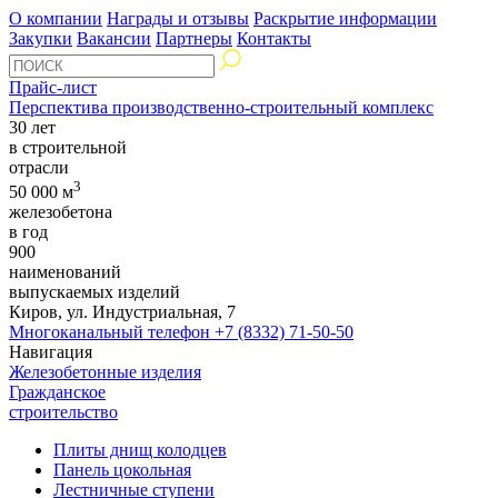
О компании
Награды и отзывы
Раскрытие информации
Закупки
Вакансии
Партнеры
Контакты
Прайс-лист
Перспектива производственно-строительный комплекс
30 лет
в строительной
отрасли
3
50 000 м
железобетона
в год
900
наименований
выпускаемых изделий
Киров, ул. Индустриальная, 7
Многоканальный телефон
+7 (8332) 71-50-50
Навигация
Железобетонные изделия
Гражданское
строительство
Плиты днищ колодцев
Панель цокольная
Лестничные ступени