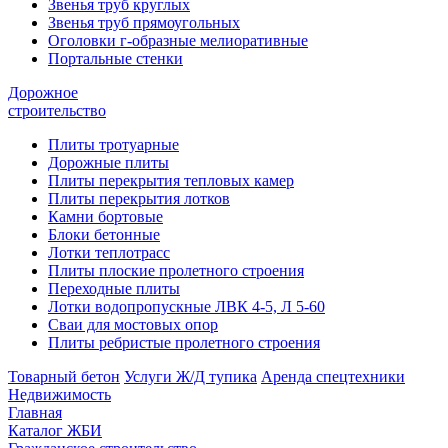
Звенья труб круглых
Звенья труб прямоугольных
Оголовки г-образные мелиоративные
Портальные стенки
Дорожное
строительство
Плиты тротуарные
Дорожные плиты
Плиты перекрытия тепловых камер
Плиты перекрытия лотков
Камни бортовые
Блоки бетонные
Лотки теплотрасс
Плиты плоские пролетного строения
Переходные плиты
Лотки водопропускные ЛВК 4-5, Л 5-60
Сваи для мостовых опор
Плиты ребристые пролетного строения
Товарный бетон
Услуги Ж/Д тупика
Аренда спецтехники
Недвижимость
Главная
Каталог ЖБИ