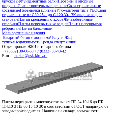
брусковые
Фундаментные балки
Прогоны и опорные
подушки
Сваи строительные цельные
Сваи строительные
составные
Перемычки плитные
Утяжелители типа УБО
Сваи
строительные от С30.25-1 до С 120.30-13
Кольца колодцев
стеновые
Плиты крепления откосов
Железобетонные
столбики
Плиты перекрытия колодцев
Плиты перекрытия
ребристые
Плиты балконные
Мелиоративные изделия
Товарный бетон с доставкой
Услуги Ж/Д
тупика
Недвижимость
Аренда спецтехники
Отдел продаж ЖБИ и товарного бетона
+7 (8332) 30-60-60
+7 (8332) 30-43-42
E-mail
market@psk-kirov.ru
Плиты перекрытия многопустотные от ПБ 24.10-16 до ПБ
114.10-3 ПБ 66.15-10-30 в соответствии с ГОСТ напрямую от
завода-производителя. Наличие на складе, возможность