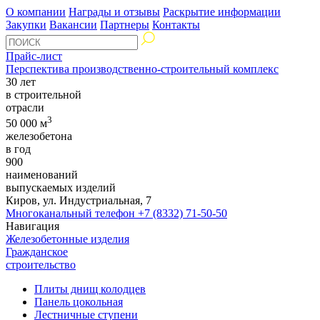
О компании
Награды и отзывы
Раскрытие информации
Закупки
Вакансии
Партнеры
Контакты
Прайс-лист
Перспектива производственно-строительный комплекс
30 лет
в строительной
отрасли
3
50 000 м
железобетона
в год
900
наименований
выпускаемых изделий
Киров, ул. Индустриальная, 7
Многоканальный телефон
+7 (8332) 71-50-50
Навигация
Железобетонные изделия
Гражданское
строительство
Плиты днищ колодцев
Панель цокольная
Лестничные ступени