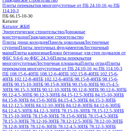
Гражданское строительство
Плиты перекрытия многопустотные от ПБ 24.10-16 до ПБ
114.10-3
ПБ 66.15-10-30
Каталог
Каталог ЖБИ
Энергетическое строительство
Дорожные
конструкции
Гражданское строительство
Плиты днищ колодцев
Панель цокольная
Лестничные
ступени
Плиты ленточных фундаментов
Лестничный
марш
Плиты карнизные
Блоки бетонные для стен подвалов от
ФБС 9.6-6 до ФБС 24.3-6
Плиты перекрытия
многопустотные
Лестничная площадка
Плиты оград
Плиты
перекрытия многопустотные от ПБ 24.10-16 до ПБ 114.10-3
ПБ 108.15-6-40
ПБ 108.12-6-40
ПБ 102.15-8-40
ПБ 102.15-6-
40
ПБ 102.12-8-40
ПБ 102.12-6-40
ПБ 98.15-8-40
ПБ 98.15-6-
40
ПБ 90.15-10-30
ПБ 90.15-8-30
ПБ 90.15-6-30
ПБ 90.15-4.5-
30
ПБ 90.15-3-30
ПБ 90.12-10-30
ПБ 90.12-8-30
ПБ 90.12-6-30
ПБ
90.12-4.5-30
ПБ 90.12-3-30
ПБ 84.15-12.5-30
ПБ 84.15-10-30
ПБ
84.15-8-30
ПБ 84.15-6-30
ПБ 84.15-4.5-30
ПБ 84.15-3-30
ПБ
84.12-12.5-30
ПБ 84.12-10-30
ПБ 84.12-8-30
ПБ 84.12-6-30
ПБ
84.12-4.5-30
ПБ 84.12-3-30
ПБ 78.15-16-30
ПБ 78.15-12.5-30
ПБ
78.15-10-30
ПБ 78.15-8-30
ПБ 78.15-6-30
ПБ 78.15-4.5-30
ПБ
78.15-3-30
ПБ 78.12-16-30
ПБ 78.12-12.5-30
ПБ 78.12-10-30
ПБ
78.12-8-30
ПБ 78.12-6-30
ПБ 78.12-4.5-30
ПБ 78.12-3-30
ПБ