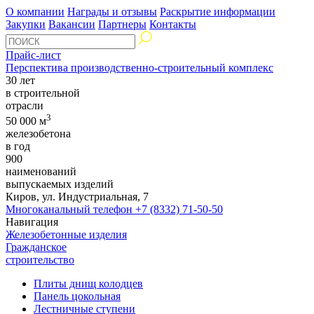
О компании
Награды и отзывы
Раскрытие информации
Закупки
Вакансии
Партнеры
Контакты
Прайс-лист
Перспектива производственно-строительный комплекс
30 лет
в строительной
отрасли
3
50 000 м
железобетона
в год
900
наименований
выпускаемых изделий
Киров, ул. Индустриальная, 7
Многоканальный телефон
+7 (8332) 71-50-50
Навигация
Железобетонные изделия
Гражданское
строительство
Плиты днищ колодцев
Панель цокольная
Лестничные ступени