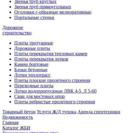
Звенья труб круглых
Звенья труб прямоугольных
Оголовки г-образные мелиоративные
Портальные стенки
Дорожное
строительство
Плиты тротуарные
Дорожные плиты
Плиты перекрытия тепловых камер
Плиты перекрытия лотков
Камни бортовые
Блоки бетонные
Лотки теплотрасс
Плиты плоские пролетного строения
Переходные плиты
Лотки водопропускные ЛВК 4-5, Л 5-60
Сваи для мостовых опор
Плиты ребристые пролетного строения
Товарный бетон
Услуги Ж/Д тупика
Аренда спецтехники
Недвижимость
Главная
Каталог ЖБИ