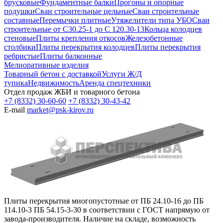
брусковые
Фундаментные балки
Прогоны и опорные
подушки
Сваи строительные цельные
Сваи строительные
составные
Перемычки плитные
Утяжелители типа УБО
Сваи
строительные от С30.25-1 до С 120.30-13
Кольца колодцев
стеновые
Плиты крепления откосов
Железобетонные
столбики
Плиты перекрытия колодцев
Плиты перекрытия
ребристые
Плиты балконные
Мелиоративные изделия
Товарный бетон с доставкой
Услуги Ж/Д
тупика
Недвижимость
Аренда спецтехники
Отдел продаж ЖБИ и товарного бетона
+7 (8332) 30-60-60
+7 (8332) 30-43-42
E-mail
market@psk-kirov.ru
Плиты перекрытия многопустотные от ПБ 24.10-16 до ПБ
114.10-3 ПБ 54.15-3-30 в соответствии с ГОСТ напрямую от
завода-производителя. Наличие на складе, возможность