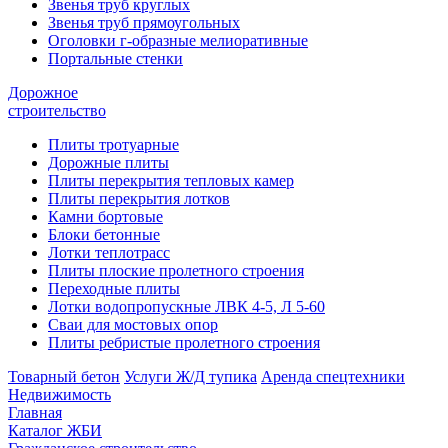
Звенья труб круглых
Звенья труб прямоугольных
Оголовки г-образные мелиоративные
Портальные стенки
Дорожное
строительство
Плиты тротуарные
Дорожные плиты
Плиты перекрытия тепловых камер
Плиты перекрытия лотков
Камни бортовые
Блоки бетонные
Лотки теплотрасс
Плиты плоские пролетного строения
Переходные плиты
Лотки водопропускные ЛВК 4-5, Л 5-60
Сваи для мостовых опор
Плиты ребристые пролетного строения
Товарный бетон
Услуги Ж/Д тупика
Аренда спецтехники
Недвижимость
Главная
Каталог ЖБИ