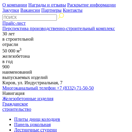
О компании
Награды и отзывы
Раскрытие информации
Закупки
Вакансии
Партнеры
Контакты
Прайс-лист
Перспектива производственно-строительный комплекс
30 лет
в строительной
отрасли
3
50 000 м
железобетона
в год
900
наименований
выпускаемых изделий
Киров, ул. Индустриальная, 7
Многоканальный телефон
+7 (8332) 71-50-50
Навигация
Железобетонные изделия
Гражданское
строительство
Плиты днищ колодцев
Панель цокольная
Лестничные ступени