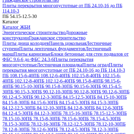
Гражданское строительство
Плиты перекрытия многопустотные от ПБ 24.10-16 до ПБ
114.10-3
ПБ 54.15-12.5-30
Каталог
Каталог ЖБИ
Энергетическое строительство
Дорожные
конструкции
Гражданское строительство
Плиты днищ колодцев
Панель цокольная
Лестничные
ступени
Плиты ленточных фундаментов
Лестничный
марш
Плиты карнизные
Блоки бетонные для стен подвалов от
ФБС 9.6-6 до ФБС 24.3-6
Плиты перекрытия
многопустотные
Лестничная площадка
Плиты оград
Плиты
перекрытия многопустотные от ПБ 24.10-16 до ПБ 114.10-3
ПБ 108.15-6-40
ПБ 108.12-6-40
ПБ 102.15-8-40
ПБ 102.15-6-
40
ПБ 102.12-8-40
ПБ 102.12-6-40
ПБ 98.15-8-40
ПБ 98.15-6-
40
ПБ 90.15-10-30
ПБ 90.15-8-30
ПБ 90.15-6-30
ПБ 90.15-4.5-
30
ПБ 90.15-3-30
ПБ 90.12-10-30
ПБ 90.12-8-30
ПБ 90.12-6-30
ПБ
90.12-4.5-30
ПБ 90.12-3-30
ПБ 84.15-12.5-30
ПБ 84.15-10-30
ПБ
84.15-8-30
ПБ 84.15-6-30
ПБ 84.15-4.5-30
ПБ 84.15-3-30
ПБ
84.12-12.5-30
ПБ 84.12-10-30
ПБ 84.12-8-30
ПБ 84.12-6-30
ПБ
84.12-4.5-30
ПБ 84.12-3-30
ПБ 78.15-16-30
ПБ 78.15-12.5-30
ПБ
78.15-10-30
ПБ 78.15-8-30
ПБ 78.15-6-30
ПБ 78.15-4.5-30
ПБ
78.15-3-30
ПБ 78.12-16-30
ПБ 78.12-12.5-30
ПБ 78.12-10-30
ПБ
78.12-8-30
ПБ 78.12-6-30
ПБ 78.12-4.5-30
ПБ 78.12-3-30
ПБ