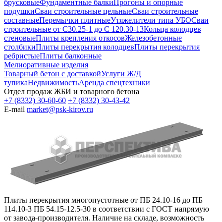
брусковые
Фундаментные балки
Прогоны и опорные
подушки
Сваи строительные цельные
Сваи строительные
составные
Перемычки плитные
Утяжелители типа УБО
Сваи
строительные от С30.25-1 до С 120.30-13
Кольца колодцев
стеновые
Плиты крепления откосов
Железобетонные
столбики
Плиты перекрытия колодцев
Плиты перекрытия
ребристые
Плиты балконные
Мелиоративные изделия
Товарный бетон с доставкой
Услуги Ж/Д
тупика
Недвижимость
Аренда спецтехники
Отдел продаж ЖБИ и товарного бетона
+7 (8332) 30-60-60
+7 (8332) 30-43-42
E-mail
market@psk-kirov.ru
Плиты перекрытия многопустотные от ПБ 24.10-16 до ПБ
114.10-3 ПБ 54.15-12.5-30 в соответствии с ГОСТ напрямую
от завода-производителя. Наличие на складе, возможность