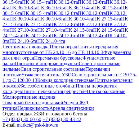
36.15-6та
ПК 36.15-4та
ПК 36.12-8та
ПК 36.12-6та
ПК 36.12-
4та
ПК 36.10-8та
ПК 36.10-6та
ПК 36.10-4та
ПК 30.15-8та
ПК
30.15-6та
ПК 30.15-4та
ПК 30.12-8та
ПК 30.12-6та
ПК 30.12-
4та
ПК 30.10-8та
ПК 30.10-6та
ПК 30.10-4та
ПК 27.15-8та
ПК
27.15-6та
ПК 27.15-4та
ПК 27.12-8та
ПК 27.12-6та
ПК 27.12-
4та
ПК 27.10-8та
ПК 27.10-4та
ПК 24.15-8та
ПК 24.15-6та
ПК
24.15-4та
ПК 24.12-8та
ПК 24.12-6та
ПК 24.12-4та
ПК 24.10-
8та
ПК 24.10-6та
ПК 24.10-4та
Лестничная площадка
Плиты оград
Плиты перекрытия
многопустотные от ПБ 24.10-16 до ПБ 114.10-3
Фундаменты
для плит оград
Перемычки брусковые
Фундаментные
балки
Прогоны и опорные подушки
Сваи строительные
цельные
Сваи строительные составные
Перемычки
плитные
Утяжелители типа УБО
Сваи строительные от С30.25-
1 до С 120.30-13
Кольца колодцев стеновые
Плиты крепления
откосов
Железобетонные столбики
Плиты перекрытия
колодцев
Плиты перекрытия ребристые
Плиты балконные
Мелиоративные изделия
Товарный бетон с доставкой
Услуги Ж/Д
тупика
Недвижимость
Аренда спецтехники
Отдел продаж ЖБИ и товарного бетона
+7 (8332) 30-60-60
+7 (8332) 30-43-42
E-mail
market@psk-kirov.ru