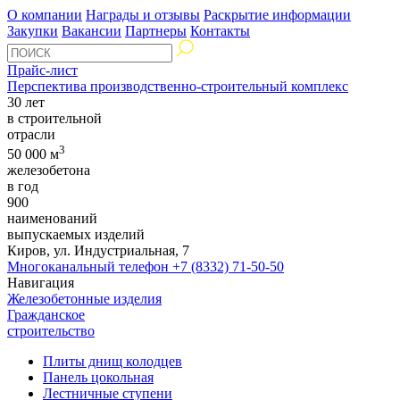
О компании
Награды и отзывы
Раскрытие информации
Закупки
Вакансии
Партнеры
Контакты
Прайс-лист
Перспектива производственно-строительный комплекс
30 лет
в строительной
отрасли
3
50 000 м
железобетона
в год
900
наименований
выпускаемых изделий
Киров, ул. Индустриальная, 7
Многоканальный телефон
+7 (8332) 71-50-50
Навигация
Железобетонные изделия
Гражданское
строительство
Плиты днищ колодцев
Панель цокольная
Лестничные ступени