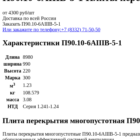
от
4300
руб/шт
Доставка по всей России
Заказать П90.10-6АIIIВ-5-1
Или закажите по телефону:
+7 (8332) 71-50-50
Характеристики П90.10-6АIIIВ-5-1
Длина
8980
ширина
990
Высота
220
Марка
300
3
1.23
м
кг
108.579
масса
3.08
НТД
Серия 1.241-1.24
Плита перекрытия многопустотная П90.
Плиты перекрытия многопустотные П90.10-6АIIIВ-5-1 предназ
оборудованных эффективной системой вентиляции.