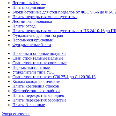
Лестничный марш
Плиты карнизные
Блоки бетонные для стен подвалов от ФБС 9.6-6 до ФБС 2
Плиты перекрытия многопустотные
Лестничная площадка
Плиты оград
Плиты перекрытия многопустотные от ПБ 24.10-16 до ПБ
Фундаменты для плит оград
Перемычки брусковые
Фундаментные балки
Прогоны и опорные подушки
Сваи строительные цельные
Сваи строительные составные
Перемычки плитные
Утяжелители типа УБО
Сваи строительные от С30.25-1 до С 120.30-13
Кольца колодцев стеновые
Плиты крепления откосов
Железобетонные столбики
Плиты перекрытия колодцев
Плиты перекрытия ребристые
Плиты балконные
Энергетическое