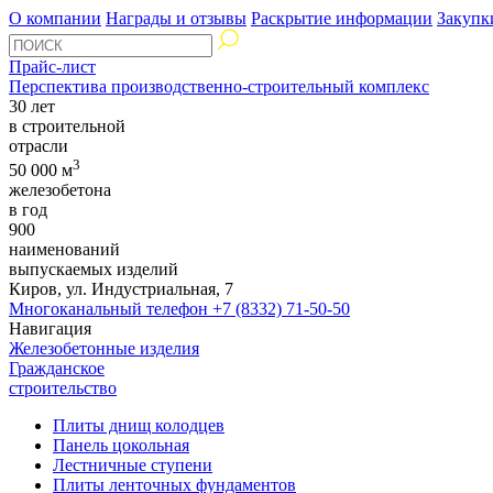
О компании
Награды и отзывы
Раскрытие информации
Закупк
Прайс-лист
Перспектива производственно-строительный комплекс
30 лет
в строительной
отрасли
3
50 000 м
железобетона
в год
900
наименований
выпускаемых изделий
Киров, ул. Индустриальная, 7
Многоканальный телефон
+7 (8332) 71-50-50
Навигация
Железобетонные изделия
Гражданское
строительство
Плиты днищ колодцев
Панель цокольная
Лестничные ступени
Плиты ленточных фундаментов