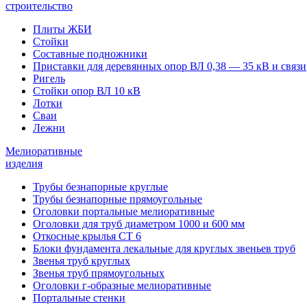
строительство
Плиты ЖБИ
Стойки
Составные подножники
Приставки для деревянных опор ВЛ 0,38 — 35 кВ и связи
Ригель
Стойки опор ВЛ 10 кВ
Лотки
Сваи
Лежни
Мелиоративные
изделия
Трубы безнапорные круглые
Трубы безнапорные прямоугольные
Оголовки портальные мелиоративные
Оголовки для труб диаметром 1000 и 600 мм
Откосные крылья СТ 6
Блоки фундамента лекальные для круглых звеньев труб
Звенья труб круглых
Звенья труб прямоугольных
Оголовки г-образные мелиоративные
Портальные стенки