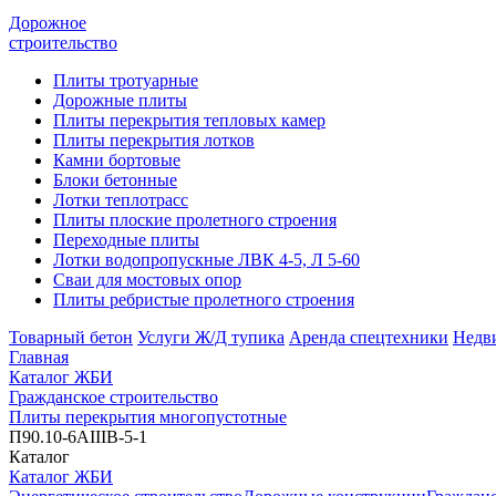
Дорожное
строительство
Плиты тротуарные
Дорожные плиты
Плиты перекрытия тепловых камер
Плиты перекрытия лотков
Камни бортовые
Блоки бетонные
Лотки теплотрасс
Плиты плоские пролетного строения
Переходные плиты
Лотки водопропускные ЛВК 4-5, Л 5-60
Сваи для мостовых опор
Плиты ребристые пролетного строения
Товарный бетон
Услуги Ж/Д тупика
Аренда спецтехники
Недв
Главная
Каталог ЖБИ
Гражданское строительство
Плиты перекрытия многопустотные
П90.10-6АIIIВ-5-1
Каталог
Каталог ЖБИ