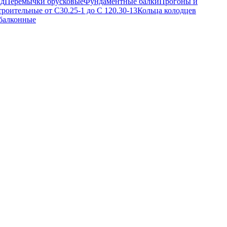
ад
Перемычки брусковые
Фундаментные балки
Прогоны и
троительные от С30.25-1 до С 120.30-13
Кольца колодцев
балконные