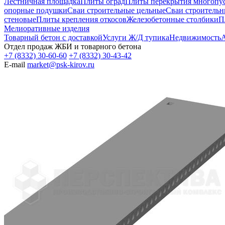
Лестничная площадка
Плиты оград
Плиты перекрытия многопуст
опорные подушки
Сваи строительные цельные
Сваи строительн
стеновые
Плиты крепления откосов
Железобетонные столбики
П
Мелиоративные изделия
Товарный бетон с доставкой
Услуги Ж/Д тупика
Недвижимость
А
Отдел продаж ЖБИ и товарного бетона
+7 (8332) 30-60-60
+7 (8332) 30-43-42
E-mail
market@psk-kirov.ru