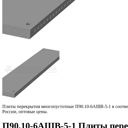
Плиты перекрытия многопустотные П90.10-6АIIIВ-5-1 в соотве
России, оптовые цены.
П90.10-6АIIIВ-5-1 Плиты пер