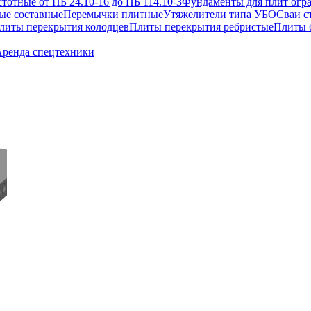
отные от ПБ 24.10-16 до ПБ 114.10-3
Фундаменты для плит огр
ые составные
Перемычки плитные
Утяжелители типа УБО
Сваи с
литы перекрытия колодцев
Плиты перекрытия ребристые
Плиты 
ренда спецтехники