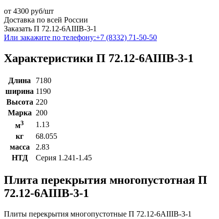
от
4300
руб/шт
Доставка по всей России
Заказать П 72.12-6АIIIВ-3-1
Или закажите по телефону:
+7 (8332) 71-50-50
Характеристики П 72.12-6АIIIВ-3-1
Длина
7180
ширина
1190
Высота
220
Марка
200
3
1.13
м
кг
68.055
масса
2.83
НТД
Серия 1.241-1.45
Плита перекрытия многопустотная П
72.12-6АIIIВ-3-1
Плиты перекрытия многопустотные П 72.12-6АIIIВ-3-1