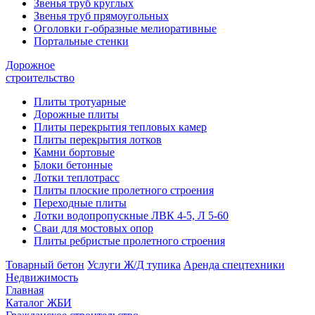
Звенья труб круглых
Звенья труб прямоугольных
Оголовки г-образные мелиоративные
Портальные стенки
Дорожное
строительство
Плиты тротуарные
Дорожные плиты
Плиты перекрытия тепловых камер
Плиты перекрытия лотков
Камни бортовые
Блоки бетонные
Лотки теплотрасс
Плиты плоские пролетного строения
Переходные плиты
Лотки водопропускные ЛВК 4-5, Л 5-60
Сваи для мостовых опор
Плиты ребристые пролетного строения
Товарный бетон
Услуги Ж/Д тупика
Аренда спецтехники
Недвижимость
Главная
Каталог ЖБИ