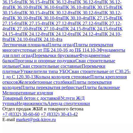
36.15-6та
ПК 36.15-4та
ПК 36.12-8та
ПК 36.12-6та
ПК 36.12-
4та
ПК 36.10-8та
ПК 36.10-6та
ПК 36.10-4та
ПК 30.15-8та
ПК
30.15-6та
ПК 30.15-4та
ПК 30.12-8та
ПК 30.12-6та
ПК 30.12-
4та
ПК 30.10-8та
ПК 30.10-6та
ПК 30.10-4та
ПК 27.15-8та
ПК
27.15-6та
ПК 27.15-4та
ПК 27.12-8та
ПК 27.12-6та
ПК 27.12-
4та
ПК 27.10-8та
ПК 27.10-4та
ПК 24.15-8та
ПК 24.15-6та
ПК
24.15-4та
ПК 24.12-8та
ПК 24.12-6та
ПК 24.12-4та
ПК 24.10-
8та
ПК 24.10-6та
ПК 24.10-4та
Лестничная площадка
Плиты оград
Плиты перекрытия
многопустотные от ПБ 24.10-16 до ПБ 114.10-3
Фундаменты
для плит оград
Перемычки брусковые
Фундаментные
балки
Прогоны и опорные подушки
Сваи строительные
цельные
Сваи строительные составные
Перемычки
плитные
Утяжелители типа УБО
Сваи строительные от С30.25-
1 до С 120.30-13
Кольца колодцев стеновые
Плиты крепления
откосов
Железобетонные столбики
Плиты перекрытия
колодцев
Плиты перекрытия ребристые
Плиты балконные
Мелиоративные изделия
Товарный бетон с доставкой
Услуги Ж/Д
тупика
Недвижимость
Аренда спецтехники
Отдел продаж ЖБИ и товарного бетона
+7 (8332) 30-60-60
+7 (8332) 30-43-42
E-mail
market@psk-kirov.ru