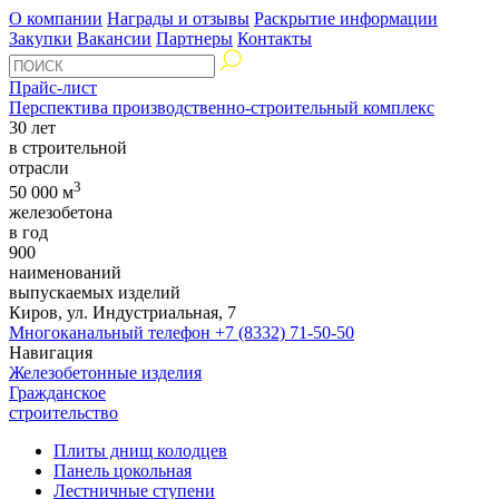
О компании
Награды и отзывы
Раскрытие информации
Закупки
Вакансии
Партнеры
Контакты
Прайс-лист
Перспектива производственно-строительный комплекс
30 лет
в строительной
отрасли
3
50 000 м
железобетона
в год
900
наименований
выпускаемых изделий
Киров, ул. Индустриальная, 7
Многоканальный телефон
+7 (8332) 71-50-50
Навигация
Железобетонные изделия
Гражданское
строительство
Плиты днищ колодцев
Панель цокольная
Лестничные ступени