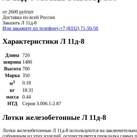
от
2600
руб/шт
Доставка по всей России
Заказать Л 11д-8
Или закажите по телефону:
+7 (8332) 71-50-50
Характеристики Л 11д-8
Длина
720
ширина
1480
Высота
700
Марка
350
3
0.18
м
кг
18.31
масса
0.44
НТД
Серия 3.006.1-2.87
Лотки железобетонные Л 11д-8
Лотки железобетонные Л 11д-8 используются на заключительн
собранным из этих изделий, осуществляется прокладка самых 