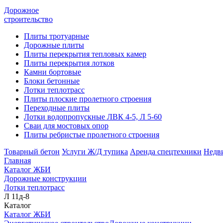
Дорожное
строительство
Плиты тротуарные
Дорожные плиты
Плиты перекрытия тепловых камер
Плиты перекрытия лотков
Камни бортовые
Блоки бетонные
Лотки теплотрасс
Плиты плоские пролетного строения
Переходные плиты
Лотки водопропускные ЛВК 4-5, Л 5-60
Сваи для мостовых опор
Плиты ребристые пролетного строения
Товарный бетон
Услуги Ж/Д тупика
Аренда спецтехники
Недв
Главная
Каталог ЖБИ
Дорожные конструкции
Лотки теплотрасс
Л 11д-8
Каталог
Каталог ЖБИ