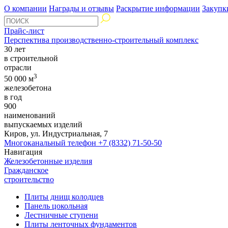
О компании
Награды и отзывы
Раскрытие информации
Закупк
Прайс-лист
Перспектива производственно-строительный комплекс
30 лет
в строительной
отрасли
3
50 000 м
железобетона
в год
900
наименований
выпускаемых изделий
Киров, ул. Индустриальная, 7
Многоканальный телефон
+7 (8332) 71-50-50
Навигация
Железобетонные изделия
Гражданское
строительство
Плиты днищ колодцев
Панель цокольная
Лестничные ступени
Плиты ленточных фундаментов