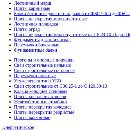
Лестничный марш
Плиты карнизные
Блоки бетонные для стен подвалов от ФБС 9.6-6 до ФБС 2
Плиты перекрытия многопустотные
Лестничная площадка
Плиты оград
Плиты перекрытия многопустотные от ПБ 24.10-16 до ПБ
Фундаменты для плит оград
Перемычки брусковые
Фундаментные балки
Прогоны и опорные подушки
Сваи строительные цельные
Сваи строительные составные
Перемычки плитные
Утяжелители типа УБО
Сваи строительные от С30.25-1 до С 120.30-13
Кольца колодцев стеновые
Плиты крепления откосов
Железобетонные столбики
Плиты перекрытия колодцев
Плиты перекрытия ребристые
Плиты балконные
Энергетическое