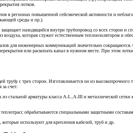
рекрытия лотков.
налов в регионах повышенной сейсмической активности и небла
жающей среды и пр.).
защищает находящийся внутри трубопровод со всех сторон и сп
 из воздуха, которая служит естественным теплоизолятором и об
налов для инженерных коммуникаций значительно сокращаются. 
ерекрытия или раскопать канал в нужном месте. При этом лотки
й трубу с трех сторон. Изготавливается он из высокопрочного 
 за счет:
з стальной арматуры класса А-I...A-III и металлической сетки к
и теплотрасс обрабатываются специальными защитными составам
которые используют для крепления кабелей, труб и др.