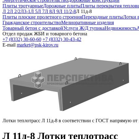
Энергетическое строительство
Дорожные конструкции
Плиты тротуарные
Дорожные плиты
Плиты перекрытия теплов
Л 2
Л 2/2
Л3-1
Л 5
Л 7
Л 8
Л 9
Л 11/2-8
Л 11д-8
Плиты плоские пролетного строения
Переходные плиты
Лотки 
Гражданское строительство
Мелиоративные изделия
Товарный бетон с доставкой
Услуги Ж/Д тупика
Недвижимость
А
Отдел продаж ЖБИ и товарного бетона
+7 (8332) 30-60-60
+7 (8332) 30-43-42
E-mail
market@psk-kirov.ru
Лотки теплотрасс Л 11д-8 в соответствии с ГОСТ напрямую от 
Л 11д-8 Лотки теплотрасс