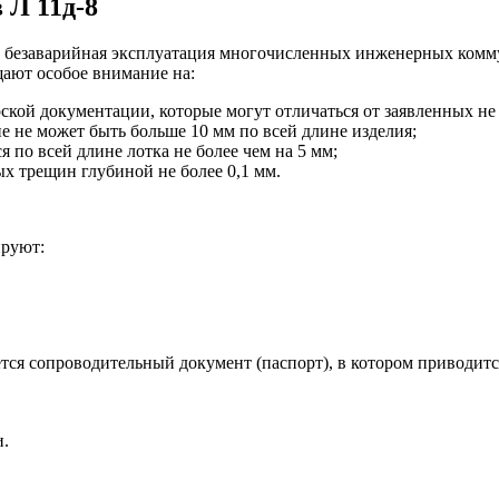
 Л 11д-8
сит безаварийная эксплуатация многочисленных инженерных ком
щают особое внимание на:
ской документации, которые могут отличаться от заявленных не 
 не может быть больше 10 мм по всей длине изделия;
 по всей длине лотка не более чем на 5 мм;
ых трещин глубиной не более 0,1 мм.
ируют:
тся сопроводительный документ (паспорт), в котором приводит
и.