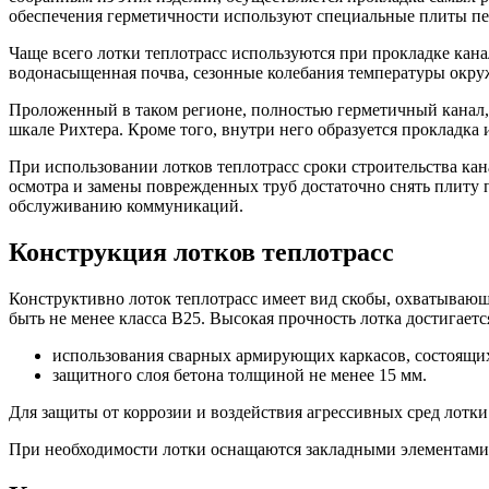
обеспечения герметичности используют специальные плиты пе
Чаще всего лотки теплотрасс используются при прокладке ка
водонасыщенная почва, сезонные колебания температуры окру
Проложенный в таком регионе, полностью герметичный канал, 
шкале Рихтера. Кроме того, внутри него образуется прокладка
При использовании лотков теплотрасс сроки строительства ка
осмотра и замены поврежденных труб достаточно снять плиту п
обслуживанию коммуникаций.
Конструкция лотков теплотрасс
Конструктивно лоток теплотрасс имеет вид скобы, охватывающе
быть не менее класса В25. Высокая прочность лотка достигается
использования сварных армирующих каркасов, состоящих и
защитного слоя бетона толщиной не менее 15 мм.
Для защиты от коррозии и воздействия агрессивных сред лотк
При необходимости лотки оснащаются закладными элементами, 