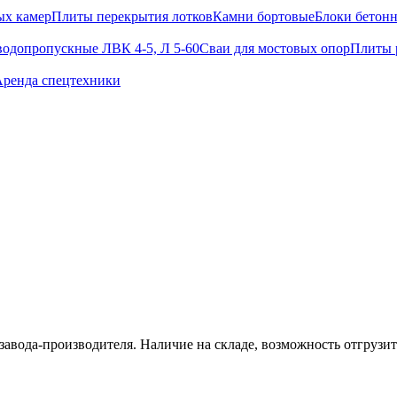
ых камер
Плиты перекрытия лотков
Камни бортовые
Блоки бетон
водопропускные ЛВК 4-5, Л 5-60
Сваи для мостовых опор
Плиты 
ренда спецтехники
завода-производителя. Наличие на складе, возможность отгрузит