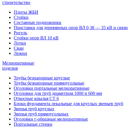
строительство
Плиты ЖБИ
Стойки
Составные подножники
Приставки для деревянных опор ВЛ 0,38 — 35 кВ и связи
Ригель
Стойки опор ВЛ 10 кВ
Лотки
Сваи
Лежни
Мелиоративные
изделия
Трубы безнапорные круглые
Трубы безнапорные прямоугольные
Оголовки портальные мелиоративные
Оголовки для труб диаметром 1000 и 600 мм
Откосные крылья СТ 6
Блоки фундамента лекальные для круглых звеньев труб
Звенья труб круглых
Звенья труб прямоугольных
Оголовки г-образные мелиоративные
Портальные стенки