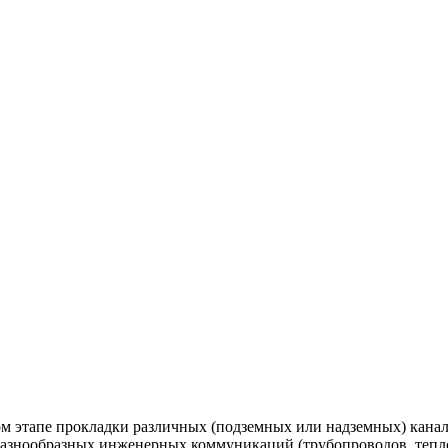
ом этапе прокладки различных (подземных или надземных) канал
разнообразных инженерных коммуникаций (трубопроводов, теплот