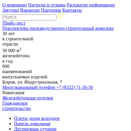
О компании
Награды и отзывы
Раскрытие информации
Закупки
Вакансии
Партнеры
Контакты
Прайс-лист
Перспектива производственно-строительный комплекс
30 лет
в строительной
отрасли
3
50 000 м
железобетона
в год
900
наименований
выпускаемых изделий
Киров, ул. Индустриальная, 7
Многоканальный телефон
+7 (8332) 71-50-50
Навигация
Железобетонные изделия
Гражданское
строительство
Плиты днищ колодцев
Панель цокольная
Лестничные ступени