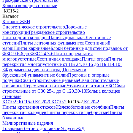
Гражданское строительство
Кольца колодцев стеновые
КС15-2
Каталог
Каталог ЖБИ
Энергетическое строительство
Дорожные
конструкции
Гражданское строительство
Плиты днищ колодцев
Панель цокольная
Лестничные
ступени
Плиты ленточных фундаментов
Лестничный
марш
Плиты карнизные
Блоки бетонные для стен подвалов от
ФБС 9.6-6 до ФБС 24.3-6
Плиты перекрытия
многопустотные
Лестничная площадка
Плиты оград
Плиты
перекрытия многопустотные от ПБ 24.10-16 до ПБ 114.10-
3
Фундаменты для плит оград
Перемычки
брусковые
Фундаментные балки
Прогоны и опорные
подушки
Сваи строительные цельные
Сваи строительные
составные
Перемычки плитные
Утяжелители типа УБО
Сваи
строительные от С30.25-1 до С 120.30-13
Кольца колодцев
стеновые
КС10-9
КС15-9
КС20-9
КС10-2
КС15-2
КС20-2
Плиты крепления откосов
Железобетонные столбики
Плиты
перекрытия колодцев
Плиты перекрытия ребристые
Плиты
балконные
Мелиоративные изделия
Товарный бетон с доставкой
Услуги Ж/Д