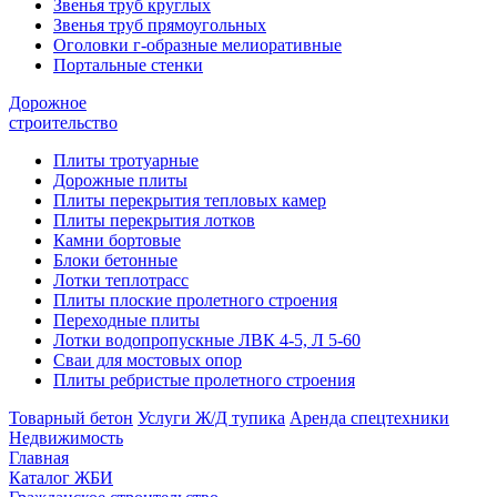
Звенья труб круглых
Звенья труб прямоугольных
Оголовки г-образные мелиоративные
Портальные стенки
Дорожное
строительство
Плиты тротуарные
Дорожные плиты
Плиты перекрытия тепловых камер
Плиты перекрытия лотков
Камни бортовые
Блоки бетонные
Лотки теплотрасс
Плиты плоские пролетного строения
Переходные плиты
Лотки водопропускные ЛВК 4-5, Л 5-60
Сваи для мостовых опор
Плиты ребристые пролетного строения
Товарный бетон
Услуги Ж/Д тупика
Аренда спецтехники
Недвижимость
Главная
Каталог ЖБИ