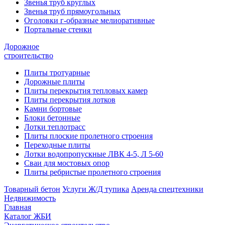
Звенья труб круглых
Звенья труб прямоугольных
Оголовки г-образные мелиоративные
Портальные стенки
Дорожное
строительство
Плиты тротуарные
Дорожные плиты
Плиты перекрытия тепловых камер
Плиты перекрытия лотков
Камни бортовые
Блоки бетонные
Лотки теплотрасс
Плиты плоские пролетного строения
Переходные плиты
Лотки водопропускные ЛВК 4-5, Л 5-60
Сваи для мостовых опор
Плиты ребристые пролетного строения
Товарный бетон
Услуги Ж/Д тупика
Аренда спецтехники
Недвижимость
Главная
Каталог ЖБИ