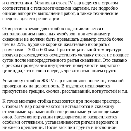
и спецтехники. Установка стоек IV вар ведется в строгом
соответствии с технологическими картами, где подробно
описан алгоритм выполнения работ, а также технические
средства для его реализации.
Отверстие в земле для столбов подготавливается с
использованием навесных ямобуров, причем диаметр
скважины не должен быть превышать диаметр столба более
чем на 25%. Буровые коронки желательно выбирать с
размерами – 300 и 600 мм. При отрицательной температуре
воздуха рекомендуется осуществлять укладку стоек не позднее
суток после непосредственного рытья скважины. Это связано
с риском промерзания внутренней поверхности вырытого
цилиндра, что в свою очередь чревато осыпанием грунта.
Установку столбов ЖБ IV вар выполняют после тщательной
проверки их на целостность. В изделиях исключается
присутствие трещин, сколов, расслаиваний, вогнутостей и т.д.
К точке монтажа стойка подвозится при помощи трактора.
Столбы IV вар поднимаются и вставляются в скважину
стреловыми кранами либо специальными установщиками
опор. Затем конструкции предварительно раскрепляются
особыми оттяжками, устанавливаются ригели верхнего и
нижнего креплений. После засыпки грунта и послойной