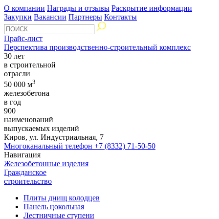
О компании
Награды и отзывы
Раскрытие информации
Закупки
Вакансии
Партнеры
Контакты
Прайс-лист
Перспектива производственно-строительный комплекс
30 лет
в строительной
отрасли
3
50 000 м
железобетона
в год
900
наименований
выпускаемых изделий
Киров, ул. Индустриальная, 7
Многоканальный телефон
+7 (8332) 71-50-50
Навигация
Железобетонные изделия
Гражданское
строительство
Плиты днищ колодцев
Панель цокольная
Лестничные ступени