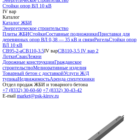
Энергетическое строительство
Стойки опор ВЛ 10 кВ
IV вар
Каталог
Каталог ЖБИ
Энергетическое строительство
Плиты ЖБИ
Стойки
Составные подножники
Приставки для
деревянных опор ВЛ 0,38 — 35 кВ и связи
Ригель
Стойки опор
ВЛ 10 кВ
СВ95-2-а
СВ110-3.5
IV вар
СВ110-3.5 IV вар 2
Лотки
Сваи
Лежни
Дорожные конструкции
Гражданское
строительство
Мелиоративные изделия
Товарный бетон с доставкой
Услуги Ж/Д
тупика
Недвижимость
Аренда спецтехники
Отдел продаж ЖБИ и товарного бетона
+7 (8332) 30-60-60
+7 (8332) 30-43-42
E-mail
market@psk-kirov.ru