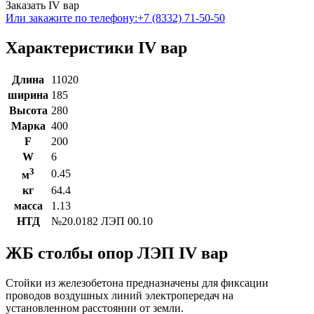
Заказать IV вар
Или закажите по телефону:
+7 (8332) 71-50-50
Характеристики IV вар
Длина
11020
ширина
185
Высота
280
Марка
400
F
200
W
6
3
0.45
м
кг
64.4
масса
1.13
НТД
№20.0182 ЛЭП 00.10
ЖБ столбы опор ЛЭП IV вар
Стойки из железобетона предназначены для фиксации
проводов воздушных линий электропередач на
установленном расстоянии от земли.