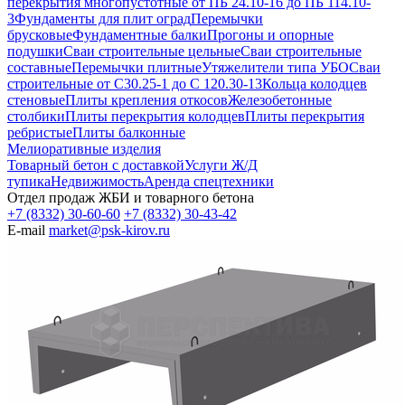
перекрытия многопустотные от ПБ 24.10-16 до ПБ 114.10-
3
Фундаменты для плит оград
Перемычки
брусковые
Фундаментные балки
Прогоны и опорные
подушки
Сваи строительные цельные
Сваи строительные
составные
Перемычки плитные
Утяжелители типа УБО
Сваи
строительные от С30.25-1 до С 120.30-13
Кольца колодцев
стеновые
Плиты крепления откосов
Железобетонные
столбики
Плиты перекрытия колодцев
Плиты перекрытия
ребристые
Плиты балконные
Мелиоративные изделия
Товарный бетон с доставкой
Услуги Ж/Д
тупика
Недвижимость
Аренда спецтехники
Отдел продаж ЖБИ и товарного бетона
+7 (8332) 30-60-60
+7 (8332) 30-43-42
E-mail
market@psk-kirov.ru