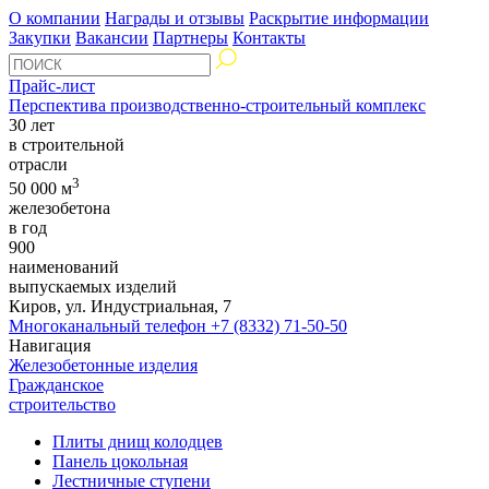
О компании
Награды и отзывы
Раскрытие информации
Закупки
Вакансии
Партнеры
Контакты
Прайс-лист
Перспектива производственно-строительный комплекс
30 лет
в строительной
отрасли
3
50 000 м
железобетона
в год
900
наименований
выпускаемых изделий
Киров, ул. Индустриальная, 7
Многоканальный телефон
+7 (8332) 71-50-50
Навигация
Железобетонные изделия
Гражданское
строительство
Плиты днищ колодцев
Панель цокольная
Лестничные ступени