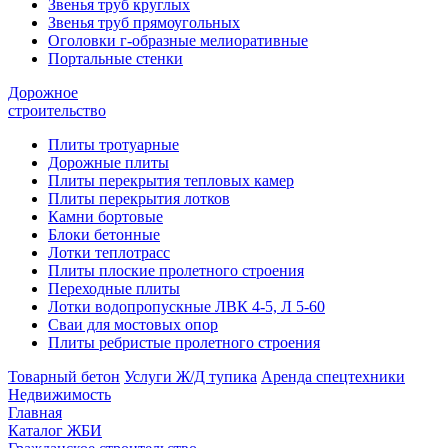
Звенья труб круглых
Звенья труб прямоугольных
Оголовки г-образные мелиоративные
Портальные стенки
Дорожное
строительство
Плиты тротуарные
Дорожные плиты
Плиты перекрытия тепловых камер
Плиты перекрытия лотков
Камни бортовые
Блоки бетонные
Лотки теплотрасс
Плиты плоские пролетного строения
Переходные плиты
Лотки водопропускные ЛВК 4-5, Л 5-60
Сваи для мостовых опор
Плиты ребристые пролетного строения
Товарный бетон
Услуги Ж/Д тупика
Аренда спецтехники
Недвижимость
Главная
Каталог ЖБИ