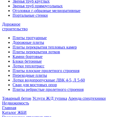
Звенья труб круглых
Звенья труб прямоугольных
Оголовки г-образные мелиоративные
Портальные стенки
Дорожное
строительство
Плиты тротуарные
Дорожные плиты
Плиты перекрытия тепловых камер
Плиты перекрытия лотков
Камни бортовые
Блоки бетонные
Лотки теплотрасс
Плиты плоские пролетного строения
Переходные плиты
Лотки водопропускные ЛВК 4-5, Л 5-60
Сваи для мостовых опор
Плиты ребристые пролетного строения
Товарный бетон
Услуги Ж/Д тупика
Аренда спецтехники
Недвижимость
Главная
Каталог ЖБИ