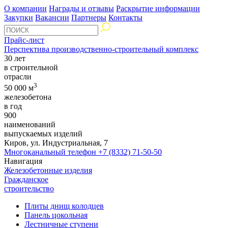
О компании
Награды и отзывы
Раскрытие информации
Закупки
Вакансии
Партнеры
Контакты
Прайс-лист
Перспектива производственно-строительный комплекс
30 лет
в строительной
отрасли
3
50 000 м
железобетона
в год
900
наименований
выпускаемых изделий
Киров, ул. Индустриальная, 7
Многоканальный телефон
+7 (8332) 71-50-50
Навигация
Железобетонные изделия
Гражданское
строительство
Плиты днищ колодцев
Панель цокольная
Лестничные ступени