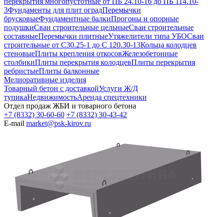
перекрытия многопустотные от ПБ 24.10-16 до ПБ 114.10-
3
Фундаменты для плит оград
Перемычки
брусковые
Фундаментные балки
Прогоны и опорные
подушки
Сваи строительные цельные
Сваи строительные
составные
Перемычки плитные
Утяжелители типа УБО
Сваи
строительные от С30.25-1 до С 120.30-13
Кольца колодцев
стеновые
Плиты крепления откосов
Железобетонные
столбики
Плиты перекрытия колодцев
Плиты перекрытия
ребристые
Плиты балконные
Мелиоративные изделия
Товарный бетон с доставкой
Услуги Ж/Д
тупика
Недвижимость
Аренда спецтехники
Отдел продаж ЖБИ и товарного бетона
+7 (8332) 30-60-60
+7 (8332) 30-43-42
E-mail
market@psk-kirov.ru