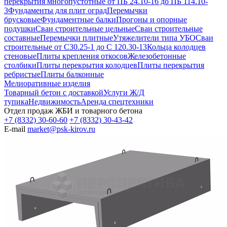
перекрытия многопустотные от ПБ 24.10-16 до ПБ 114.10-
3
Фундаменты для плит оград
Перемычки
брусковые
Фундаментные балки
Прогоны и опорные
подушки
Сваи строительные цельные
Сваи строительные
составные
Перемычки плитные
Утяжелители типа УБО
Сваи
строительные от С30.25-1 до С 120.30-13
Кольца колодцев
стеновые
Плиты крепления откосов
Железобетонные
столбики
Плиты перекрытия колодцев
Плиты перекрытия
ребристые
Плиты балконные
Мелиоративные изделия
Товарный бетон с доставкой
Услуги Ж/Д
тупика
Недвижимость
Аренда спецтехники
Отдел продаж ЖБИ и товарного бетона
+7 (8332) 30-60-60
+7 (8332) 30-43-42
E-mail
market@psk-kirov.ru