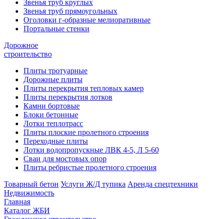
Звенья труб круглых
Звенья труб прямоугольных
Оголовки г-образные мелиоративные
Портальные стенки
Дорожное
строительство
Плиты тротуарные
Дорожные плиты
Плиты перекрытия тепловых камер
Плиты перекрытия лотков
Камни бортовые
Блоки бетонные
Лотки теплотрасс
Плиты плоские пролетного строения
Переходные плиты
Лотки водопропускные ЛВК 4-5, Л 5-60
Сваи для мостовых опор
Плиты ребристые пролетного строения
Товарный бетон
Услуги Ж/Д тупика
Аренда спецтехники
Недвижимость
Главная
Каталог ЖБИ