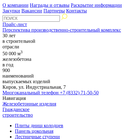
О компании
Награды и отзывы
Раскрытие информации
Закупки
Вакансии
Партнеры
Контакты
Прайс-лист
Перспектива производственно-строительный комплекс
30 лет
в строительной
отрасли
3
50 000 м
железобетона
в год
900
наименований
выпускаемых изделий
Киров, ул. Индустриальная, 7
Многоканальный телефон
+7 (8332) 71-50-50
Навигация
Железобетонные изделия
Гражданское
строительство
Плиты днищ колодцев
Панель цокольная
Лестничные ступени