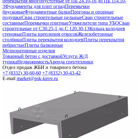
перекрытия многопустотные от ПБ 24.10-16 до ПБ 114.10-
3
Фундаменты для плит оград
Перемычки
брусковые
Фундаментные балки
Прогоны и опорные
подушки
Сваи строительные цельные
Сваи строительные
составные
Перемычки плитные
Утяжелители типа УБО
Сваи
строительные от С30.25-1 до С 120.30-13
Кольца колодцев
стеновые
Плиты крепления откосов
Железобетонные
столбики
Плиты перекрытия колодцев
Плиты перекрытия
ребристые
Плиты балконные
Мелиоративные изделия
Товарный бетон с доставкой
Услуги Ж/Д
тупика
Недвижимость
Аренда спецтехники
Отдел продаж ЖБИ и товарного бетона
+7 (8332) 30-60-60
+7 (8332) 30-43-42
E-mail
market@psk-kirov.ru