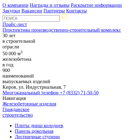
О компании
Награды и отзывы
Раскрытие информации
Закупки
Вакансии
Партнеры
Контакты
Прайс-лист
Перспектива производственно-строительный комплекс
30 лет
в строительной
отрасли
3
50 000 м
железобетона
в год
900
наименований
выпускаемых изделий
Киров, ул. Индустриальная, 7
Многоканальный телефон
+7 (8332) 71-50-50
Навигация
Железобетонные изделия
Гражданское
строительство
Плиты днищ колодцев
Панель цокольная
Лестничные ступени