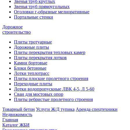
Звенья труб круглых
Звенья труб прямоугольных
Оголовки г-образные мелиоративные
Портальные стенки
Дорожное
строительство
Плиты тротуарные
Дорожные плиты
Плиты перекрытия тепловых камер
Плиты перекрытия лотков
Камни бортовые
Блоки бетонные
Лотки теплотрасс
Плиты плоские пролетного строения
Переходные плиты
Лотки водопропускные ЛВК 4-5, Л 5-60
Сваи для мостовых опор
Плиты ребристые пролетного строения
Товарный бетон
Услуги Ж/Д тупика
Аренда спецтехники
Недвижимость
Главная
Каталог ЖБИ