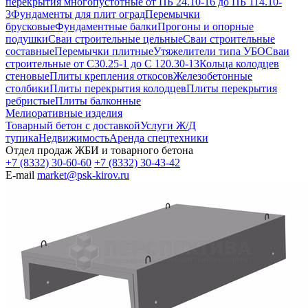
перекрытия многопустотные от ПБ 24.10-16 до ПБ 114.10-
3
Фундаменты для плит оград
Перемычки
брусковые
Фундаментные балки
Прогоны и опорные
подушки
Сваи строительные цельные
Сваи строительные
составные
Перемычки плитные
Утяжелители типа УБО
Сваи
строительные от С30.25-1 до С 120.30-13
Кольца колодцев
стеновые
Плиты крепления откосов
Железобетонные
столбики
Плиты перекрытия колодцев
Плиты перекрытия
ребристые
Плиты балконные
Мелиоративные изделия
Товарный бетон с доставкой
Услуги Ж/Д
тупика
Недвижимость
Аренда спецтехники
Отдел продаж ЖБИ и товарного бетона
+7 (8332) 30-60-60
+7 (8332) 30-43-42
E-mail
market@psk-kirov.ru