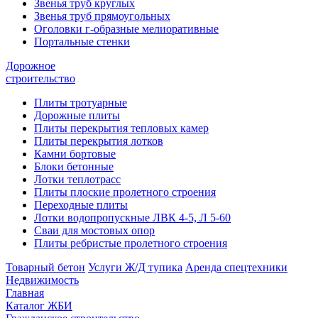
Звенья труб круглых
Звенья труб прямоугольных
Оголовки г-образные мелиоративные
Портальные стенки
Дорожное
строительство
Плиты тротуарные
Дорожные плиты
Плиты перекрытия тепловых камер
Плиты перекрытия лотков
Камни бортовые
Блоки бетонные
Лотки теплотрасс
Плиты плоские пролетного строения
Переходные плиты
Лотки водопропускные ЛВК 4-5, Л 5-60
Сваи для мостовых опор
Плиты ребристые пролетного строения
Товарный бетон
Услуги Ж/Д тупика
Аренда спецтехники
Недвижимость
Главная
Каталог ЖБИ