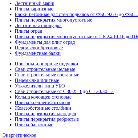
Лестничный марш
Плиты карнизные
Блоки бетонные для стен подвалов от ФБС 9.6-6 до ФБС 2
Плиты перекрытия многопустотные
Лестничная площадка
Плиты оград
Плиты перекрытия многопустотные от ПБ 24.10-16 до ПБ
Фундаменты для плит оград
Перемычки брусковые
Фундаментные балки
Прогоны и опорные подушки
Сваи строительные цельные
Сваи строительные составные
Перемычки плитные
Утяжелители типа УБО
Сваи строительные от С30.25-1 до С 120.30-13
Кольца колодцев стеновые
Плиты крепления откосов
Железобетонные столбики
Плиты перекрытия колодцев
Плиты перекрытия ребристые
Плиты балконные
Энергетическое