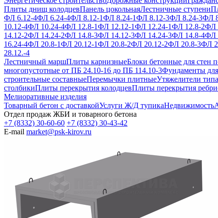
Энергетическое строительство
Дорожные конструкции
Гражданс
Плиты днищ колодцев
Панель цокольная
Лестничные ступени
П
ФЛ 6.12-4
ФЛ 6.24-4
ФЛ 8.12-1
ФЛ 8.24-1
ФЛ 8.12-3
ФЛ 8.24-3
ФЛ 8
10.12-4
ФЛ 10.24-4
ФЛ 12.8-1
ФЛ 12.12-1
ФЛ 12.24-1
ФЛ 12.8-2
ФЛ 
14.12-2
ФЛ 14.24-2
ФЛ 14.8-3
ФЛ 14.12-3
ФЛ 14.24-3
ФЛ 14.8-4
ФЛ 
16.24-4
ФЛ 20.8-1
ФЛ 20.12-1
ФЛ 20.8-2
ФЛ 20.12-2
ФЛ 20.8-3
ФЛ 2
28.12.-4
Лестничный марш
Плиты карнизные
Блоки бетонные для стен п
многопустотные от ПБ 24.10-16 до ПБ 114.10-3
Фундаменты для
строительные составные
Перемычки плитные
Утяжелители тип
столбики
Плиты перекрытия колодцев
Плиты перекрытия ребри
Мелиоративные изделия
Товарный бетон с доставкой
Услуги Ж/Д тупика
Недвижимость
А
Отдел продаж ЖБИ и товарного бетона
+7 (8332) 30-60-60
+7 (8332) 30-43-42
E-mail
market@psk-kirov.ru