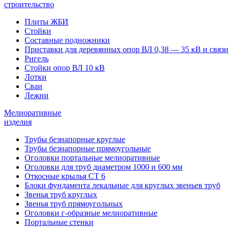
строительство
Плиты ЖБИ
Стойки
Составные подножники
Приставки для деревянных опор ВЛ 0,38 — 35 кВ и связи
Ригель
Стойки опор ВЛ 10 кВ
Лотки
Сваи
Лежни
Мелиоративные
изделия
Трубы безнапорные круглые
Трубы безнапорные прямоугольные
Оголовки портальные мелиоративные
Оголовки для труб диаметром 1000 и 600 мм
Откосные крылья СТ 6
Блоки фундамента лекальные для круглых звеньев труб
Звенья труб круглых
Звенья труб прямоугольных
Оголовки г-образные мелиоративные
Портальные стенки