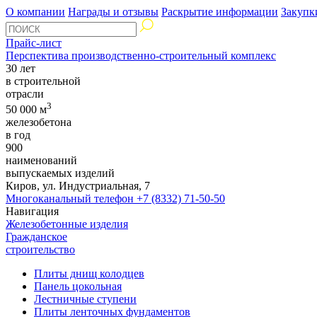
О компании
Награды и отзывы
Раскрытие информации
Закупк
Прайс-лист
Перспектива производственно-строительный комплекс
30 лет
в строительной
отрасли
3
50 000 м
железобетона
в год
900
наименований
выпускаемых изделий
Киров, ул. Индустриальная, 7
Многоканальный телефон
+7 (8332) 71-50-50
Навигация
Железобетонные изделия
Гражданское
строительство
Плиты днищ колодцев
Панель цокольная
Лестничные ступени
Плиты ленточных фундаментов