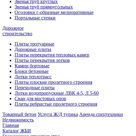
Звенья труб круглых
Звенья труб прямоугольных
Оголовки г-образные мелиоративные
Портальные стенки
Дорожное
строительство
Плиты тротуарные
Дорожные плиты
Плиты перекрытия тепловых камер
Плиты перекрытия лотков
Камни бортовые
Блоки бетонные
Лотки теплотрасс
Плиты плоские пролетного строения
Переходные плиты
Лотки водопропускные ЛВК 4-5, Л 5-60
Сваи для мостовых опор
Плиты ребристые пролетного строения
Товарный бетон
Услуги Ж/Д тупика
Аренда спецтехники
Недвижимость
Главная
Каталог ЖБИ