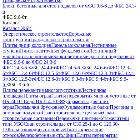
Гражданское строительство
Блоки бетонные для стен подвалов от ФБС 9.6-6 до ФБС 24.3-
6
ФБС 9.6-6т
Каталог
Каталог ЖБИ
Энергетическое строительство
Дорожные
конструкции
Гражданское строительство
Плиты днищ колодцев
Панель цокольная
Лестничные
ступени
Плиты ленточных фундаментов
Лестничный
марш
Плиты карнизные
Блоки бетонные для стен подвалов от
ФБС 9.6-6 до ФБС 24.3-6
ФБС 24.3-6т
ФБС 24.4-6т
ФБС 24.5-6т
ФБС 24.6-6т
ФБС 12.3-
6т
ФБС 12.4-6т
ФБС 12.5-6т
ФБС 12.6-6т
ФБС 12.3-3т
ФБС 12.4-
3т
ФБС 12.5-3т
ФБС 12.6-3т
ФБС 9.3-6т
ФБС 9.4-6т
ФБС 9.5-
6т
ФБС 9.6-6т
Плиты перекрытия многопустотные
Лестничная
площадка
Плиты оград
Плиты перекрытия многопустотные от
ПБ 24.10-16 до ПБ 114.10-3
Фундаменты для плит
оград
Перемычки брусковые
Фундаментные балки
Прогоны и
опорные подушки
Сваи строительные цельные
Сваи
строительные составные
Перемычки плитные
Утяжелители
типа УБО
Сваи строительные от С30.25-1 до С 120.30-
13
Кольца колодцев стеновые
Плиты крепления
откосов
Железобетонные столбики
Плиты перекрытия