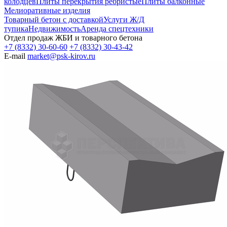
колодцев
Плиты перекрытия ребристые
Плиты балконные
Мелиоративные изделия
Товарный бетон с доставкой
Услуги Ж/Д
тупика
Недвижимость
Аренда спецтехники
Отдел продаж ЖБИ и товарного бетона
+7 (8332) 30-60-60
+7 (8332) 30-43-42
E-mail
market@psk-kirov.ru