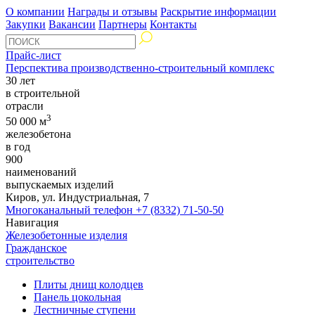
О компании
Награды и отзывы
Раскрытие информации
Закупки
Вакансии
Партнеры
Контакты
Прайс-лист
Перспектива производственно-строительный комплекс
30 лет
в строительной
отрасли
3
50 000 м
железобетона
в год
900
наименований
выпускаемых изделий
Киров, ул. Индустриальная, 7
Многоканальный телефон
+7 (8332) 71-50-50
Навигация
Железобетонные изделия
Гражданское
строительство
Плиты днищ колодцев
Панель цокольная
Лестничные ступени