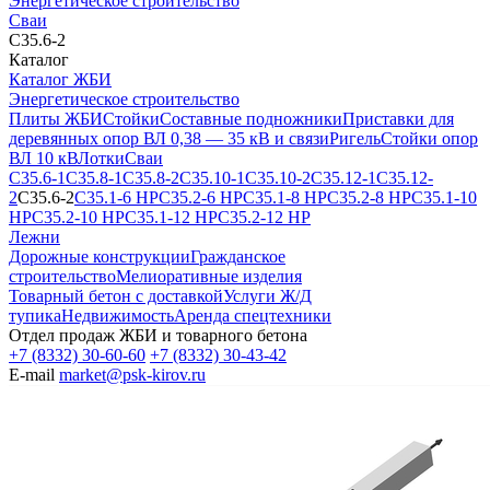
Энергетическое строительство
Сваи
С35.6-2
Каталог
Каталог ЖБИ
Энергетическое строительство
Плиты ЖБИ
Стойки
Составные подножники
Приставки для
деревянных опор ВЛ 0,38 — 35 кВ и связи
Ригель
Стойки опор
ВЛ 10 кВ
Лотки
Сваи
С35.6-1
С35.8-1
С35.8-2
С35.10-1
С35.10-2
С35.12-1
С35.12-
2
С35.6-2
С35.1-6 НР
С35.2-6 НР
С35.1-8 НР
С35.2-8 НР
С35.1-10
НР
С35.2-10 НР
С35.1-12 НР
С35.2-12 НР
Лежни
Дорожные конструкции
Гражданское
строительство
Мелиоративные изделия
Товарный бетон с доставкой
Услуги Ж/Д
тупика
Недвижимость
Аренда спецтехники
Отдел продаж ЖБИ и товарного бетона
+7 (8332) 30-60-60
+7 (8332) 30-43-42
E-mail
market@psk-kirov.ru