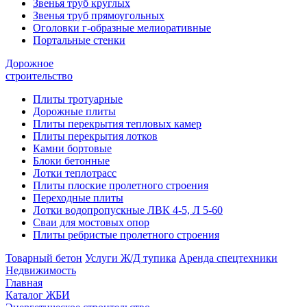
Звенья труб круглых
Звенья труб прямоугольных
Оголовки г-образные мелиоративные
Портальные стенки
Дорожное
строительство
Плиты тротуарные
Дорожные плиты
Плиты перекрытия тепловых камер
Плиты перекрытия лотков
Камни бортовые
Блоки бетонные
Лотки теплотрасс
Плиты плоские пролетного строения
Переходные плиты
Лотки водопропускные ЛВК 4-5, Л 5-60
Сваи для мостовых опор
Плиты ребристые пролетного строения
Товарный бетон
Услуги Ж/Д тупика
Аренда спецтехники
Недвижимость
Главная
Каталог ЖБИ