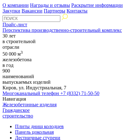
О компании
Награды и отзывы
Раскрытие информации
Закупки
Вакансии
Партнеры
Контакты
Прайс-лист
Перспектива производственно-строительный комплекс
30 лет
в строительной
отрасли
3
50 000 м
железобетона
в год
900
наименований
выпускаемых изделий
Киров, ул. Индустриальная, 7
Многоканальный телефон
+7 (8332) 71-50-50
Навигация
Железобетонные изделия
Гражданское
строительство
Плиты днищ колодцев
Панель цокольная
Лестничные ступени