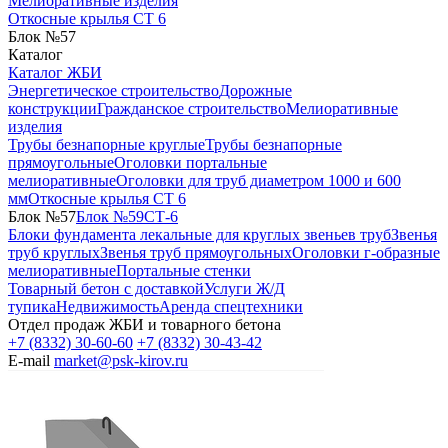
Мелиоративные изделия
Откосные крылья СТ 6
Блок №57
Каталог
Каталог ЖБИ
Энергетическое строительство
Дорожные
конструкции
Гражданское строительство
Мелиоративные
изделия
Трубы безнапорные круглые
Трубы безнапорные
прямоугольные
Оголовки портальные
мелиоративные
Оголовки для труб диаметром 1000 и 600
мм
Откосные крылья СТ 6
Блок №57
Блок №59
СТ-6
Блоки фундамента лекальные для круглых звеньев труб
Звенья
труб круглых
Звенья труб прямоугольных
Оголовки г-образные
мелиоративные
Портальные стенки
Товарный бетон с доставкой
Услуги Ж/Д
тупика
Недвижимость
Аренда спецтехники
Отдел продаж ЖБИ и товарного бетона
+7 (8332) 30-60-60
+7 (8332) 30-43-42
E-mail
market@psk-kirov.ru