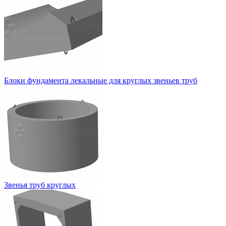
Блоки фундамента лекальные для круглых звеньев труб
Звенья труб круглых