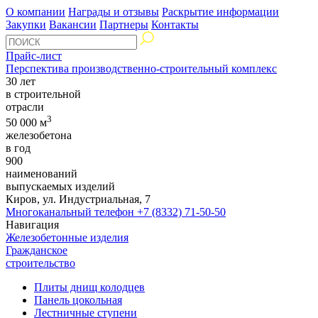
О компании
Награды и отзывы
Раскрытие информации
Закупки
Вакансии
Партнеры
Контакты
Прайс-лист
Перспектива производственно-строительный комплекс
30 лет
в строительной
отрасли
3
50 000 м
железобетона
в год
900
наименований
выпускаемых изделий
Киров, ул. Индустриальная, 7
Многоканальный телефон
+7 (8332) 71-50-50
Навигация
Железобетонные изделия
Гражданское
строительство
Плиты днищ колодцев
Панель цокольная
Лестничные ступени