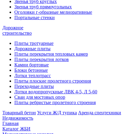
Звенья труб круглых
Звенья труб прямоугольных
Оголовки г-образные мелиоративные
Портальные стенки
Дорожное
строительство
Плиты тротуарные
Дорожные плиты
Плиты перекрытия тепловых камер
Плиты перекрытия лотков
Камни бортовые
Блоки бетонные
Лотки теплотрасс
Плиты плоские пролетного строения
Переходные плиты
Лотки водопропускные ЛВК 4-5, Л 5-60
Сваи для мостовых опор
Плиты ребристые пролетного строения
Товарный бетон
Услуги Ж/Д тупика
Аренда спецтехники
Недвижимость
Главная
Каталог ЖБИ