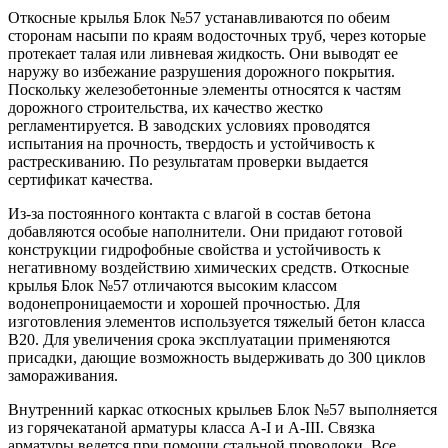
Откосные крылья Блок №57 устанавливаются по обеим
сторонам насыпи по краям водосточных труб, через которые
протекает талая или ливневая жидкость. Они выводят ее
наружу во избежание разрушения дорожного покрытия.
Поскольку железобетонные элементы относятся к частям
дорожного строительства, их качество жестко
регламентируется. В заводских условиях проводятся
испытания на прочность, твердость и устойчивость к
растрескиванию. По результатам проверки выдается
сертификат качества.
Из-за постоянного контакта с влагой в состав бетона
добавляются особые наполнители. Они придают готовой
конструкции гидрофобные свойства и устойчивость к
негативному воздействию химических средств. Откосные
крылья Блок №57 отличаются высоким классом
водонепроницаемости и хорошей прочностью. Для
изготовления элементов используется тяжелый бетон класса
В20. Для увеличения срока эксплуатации применяются
присадки, дающие возможность выдерживать до 300 циклов
замораживания.
Внутренний каркас откосных крыльев Блок №57 выполняется
из горячекатаной арматуры класса A-I и A-III. Связка
арматуры ведется при помощи стальной проволоки. Все