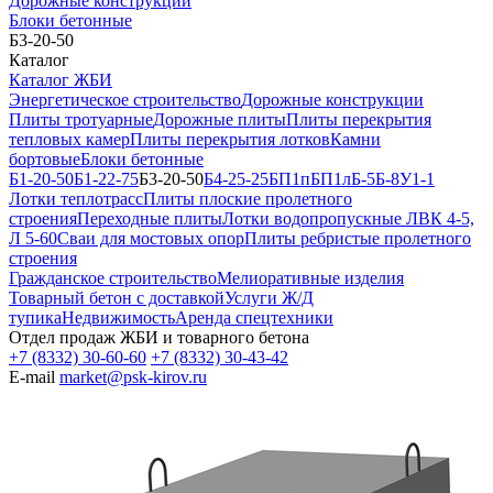
Дорожные конструкции
Блоки бетонные
Б3-20-50
Каталог
Каталог ЖБИ
Энергетическое строительство
Дорожные конструкции
Плиты тротуарные
Дорожные плиты
Плиты перекрытия
тепловых камер
Плиты перекрытия лотков
Камни
бортовые
Блоки бетонные
Б1-20-50
Б1-22-75
Б3-20-50
Б4-25-25
БП1п
БП1л
Б-5
Б-8
У1-1
Лотки теплотрасс
Плиты плоские пролетного
строения
Переходные плиты
Лотки водопропускные ЛВК 4-5,
Л 5-60
Сваи для мостовых опор
Плиты ребристые пролетного
строения
Гражданское строительство
Мелиоративные изделия
Товарный бетон с доставкой
Услуги Ж/Д
тупика
Недвижимость
Аренда спецтехники
Отдел продаж ЖБИ и товарного бетона
+7 (8332) 30-60-60
+7 (8332) 30-43-42
E-mail
market@psk-kirov.ru