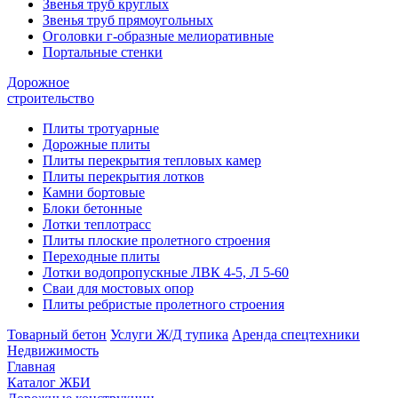
Звенья труб круглых
Звенья труб прямоугольных
Оголовки г-образные мелиоративные
Портальные стенки
Дорожное
строительство
Плиты тротуарные
Дорожные плиты
Плиты перекрытия тепловых камер
Плиты перекрытия лотков
Камни бортовые
Блоки бетонные
Лотки теплотрасс
Плиты плоские пролетного строения
Переходные плиты
Лотки водопропускные ЛВК 4-5, Л 5-60
Сваи для мостовых опор
Плиты ребристые пролетного строения
Товарный бетон
Услуги Ж/Д тупика
Аренда спецтехники
Недвижимость
Главная
Каталог ЖБИ