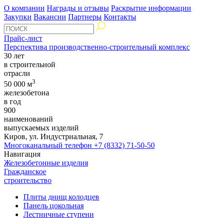
О компании
Награды и отзывы
Раскрытие информации
Закупки
Вакансии
Партнеры
Контакты
Прайс-лист
Перспектива производственно-строительный комплекс
30 лет
в строительной
отрасли
3
50 000 м
железобетона
в год
900
наименований
выпускаемых изделий
Киров, ул. Индустриальная, 7
Многоканальный телефон
+7 (8332) 71-50-50
Навигация
Железобетонные изделия
Гражданское
строительство
Плиты днищ колодцев
Панель цокольная
Лестничные ступени