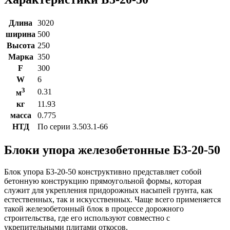
Длина
3020
ширина
500
Высота
250
Марка
350
F
300
W
6
3
0.31
м
кг
11.93
масса
0.775
НТД
По серии 3.503.1-66
Блоки упора железобетонные Б3-20-50
Блок упора Б3-20-50 конструктивно представляет собой
бетонную конструкцию прямоугольной формы, которая
служит для укрепления придорожных насыпей грунта, как
естественных, так и искусственных. Чаще всего применяется
такой железобетонный блок в процессе дорожного
строительства, где его используют совместно с
укрепительными плитами откосов.