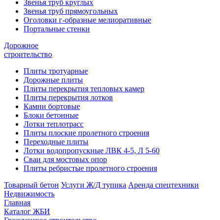
Звенья труб круглых
Звенья труб прямоугольных
Оголовки г-образные мелиоративные
Портальные стенки
Дорожное
строительство
Плиты тротуарные
Дорожные плиты
Плиты перекрытия тепловых камер
Плиты перекрытия лотков
Камни бортовые
Блоки бетонные
Лотки теплотрасс
Плиты плоские пролетного строения
Переходные плиты
Лотки водопропускные ЛВК 4-5, Л 5-60
Сваи для мостовых опор
Плиты ребристые пролетного строения
Товарный бетон
Услуги Ж/Д тупика
Аренда спецтехники
Недвижимость
Главная
Каталог ЖБИ