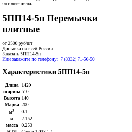
оптовые цены.
5ПП14-5п Перемычки
плитные
от
2500
руб/шт
Доставка по всей России
Заказать 5ПП14-5п
Или закажите по телефону:
+7 (8332) 71-50-50
Характеристики 5ПП14-5п
Длина
1420
ширина
510
Высота
140
Марка
200
3
0.1
м
кг
2.152
масса
0.253
НТД
Серия 1.038.1-1