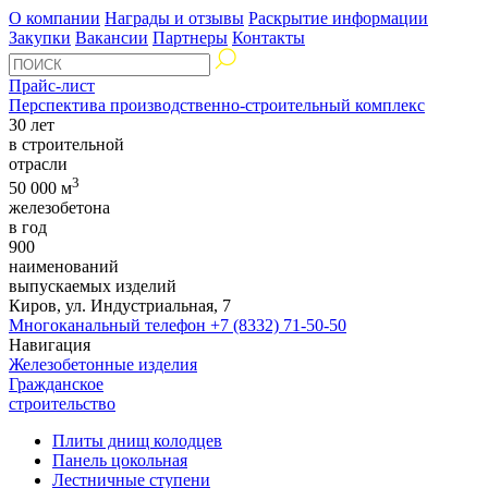
О компании
Награды и отзывы
Раскрытие информации
Закупки
Вакансии
Партнеры
Контакты
Прайс-лист
Перспектива производственно-строительный комплекс
30 лет
в строительной
отрасли
3
50 000 м
железобетона
в год
900
наименований
выпускаемых изделий
Киров, ул. Индустриальная, 7
Многоканальный телефон
+7 (8332) 71-50-50
Навигация
Железобетонные изделия
Гражданское
строительство
Плиты днищ колодцев
Панель цокольная
Лестничные ступени