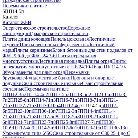
Гражданское строительство
Перемычки плитные
5ПП14-5п
Каталог
Каталог ЖБИ
Энергетическое строительство
Дорожные
конструкции
Гражданское строительство
Плиты днищ колодцев
Панель цокольная
Лестничные
ступени
Плиты ленточных фундаментов
Лестничный
марш
Плиты карнизные
Блоки бетонные для стен подвалов от
ФБС 9.6-6 до ФБС 24.3-6
Плиты перекрытия
многопустотные
Лестничная площадка
Плиты оград
Плиты
перекрытия многопустотные от ПБ 24.10-16 до ПБ 114.10-
3
Фундаменты для плит оград
Перемычки
брусковые
Фундаментные балки
Прогоны и опорные
подушки
Сваи строительные цельные
Сваи строительные
составные
Перемычки плитные
1ПП12-3п
2ПП14-4п
2ПП17-5п
2ПП18-5п
2ПП21-6п
2ПП23-
7п
2ПП25-8п
3ПП14-71п
3ПП16-71п
3ПП18-71п
3ПП21-
71п
3ПП27-71п
3ПП30-10п
4ПП12-4п
5ПП14-5п
5ПП17-
6п
5ПП23-10п
6ПП30-13п
7ПП12-3п
7ПП14-4п
8ПП14-
71п
8ПП16-71п
8ПП17-5п
8ПП18-5п
8ПП18-71п
8ПП21-
6п
8ПП21-71п
8ПП23-7п
8ПП25-8п
8ПП27-71п
8ПП30-
10п
9ПП12-4п
9ПП14-5п
9ПП17-6п
10ПП23-10п
10ПП30-13п
Утяжелители типа УБО
Сваи строительные от С30.25-1 до С