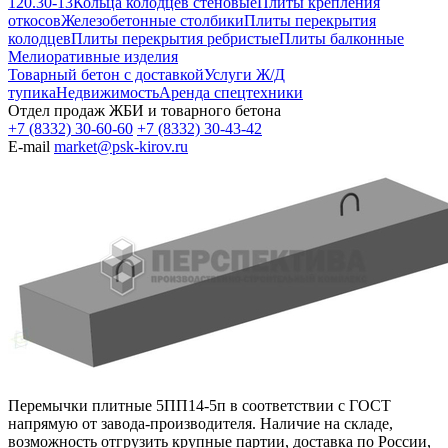
120.30-13
Кольца колодцев стеновые
Плиты крепления
откосов
Железобетонные столбики
Плиты перекрытия
колодцев
Плиты перекрытия ребристые
Плиты балконные
Мелиоративные изделия
Товарный бетон с доставкой
Услуги Ж/Д
тупика
Недвижимость
Аренда спецтехники
Отдел продаж ЖБИ и товарного бетона
+7 (8332) 30-60-60
+7 (8332) 30-43-42
E-mail
market@psk-kirov.ru
Перемычки плитные 5ПП14-5п в соответствии с ГОСТ
напрямую от завода-производителя. Наличие на складе,
возможность отгрузить крупные партии, доставка по России,