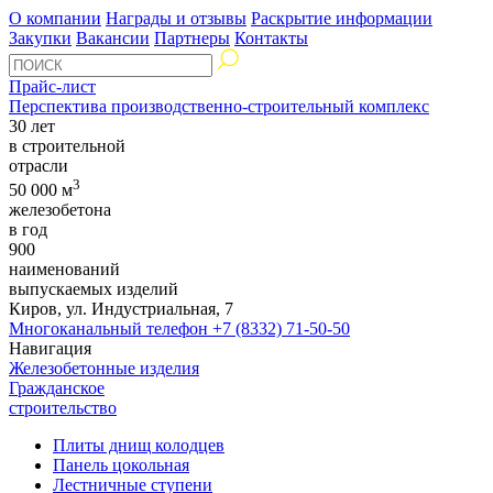
О компании
Награды и отзывы
Раскрытие информации
Закупки
Вакансии
Партнеры
Контакты
Прайс-лист
Перспектива производственно-строительный комплекс
30 лет
в строительной
отрасли
3
50 000 м
железобетона
в год
900
наименований
выпускаемых изделий
Киров, ул. Индустриальная, 7
Многоканальный телефон
+7 (8332) 71-50-50
Навигация
Железобетонные изделия
Гражданское
строительство
Плиты днищ колодцев
Панель цокольная
Лестничные ступени