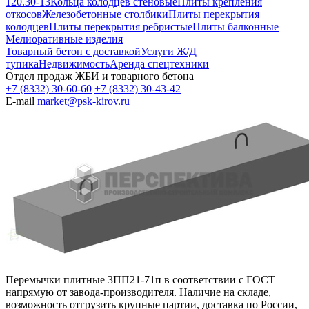
120.30-13
Кольца колодцев стеновые
Плиты крепления
откосов
Железобетонные столбики
Плиты перекрытия
колодцев
Плиты перекрытия ребристые
Плиты балконные
Мелиоративные изделия
Товарный бетон с доставкой
Услуги Ж/Д
тупика
Недвижимость
Аренда спецтехники
Отдел продаж ЖБИ и товарного бетона
+7 (8332) 30-60-60
+7 (8332) 30-43-42
E-mail
market@psk-kirov.ru
Перемычки плитные 3ПП21-71п в соответствии с ГОСТ
напрямую от завода-производителя. Наличие на складе,
возможность отгрузить крупные партии, доставка по России,