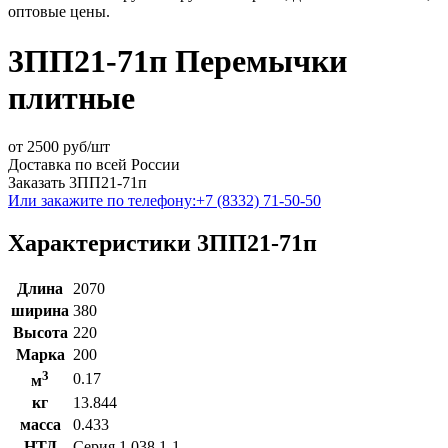
оптовые цены.
3ПП21-71п Перемычки
плитные
от
2500
руб/шт
Доставка по всей России
Заказать 3ПП21-71п
Или закажите по телефону:
+7 (8332) 71-50-50
Характеристики 3ПП21-71п
Длина
2070
ширина
380
Высота
220
Марка
200
3
0.17
м
кг
13.844
масса
0.433
НТД
Серия 1.038.1-1