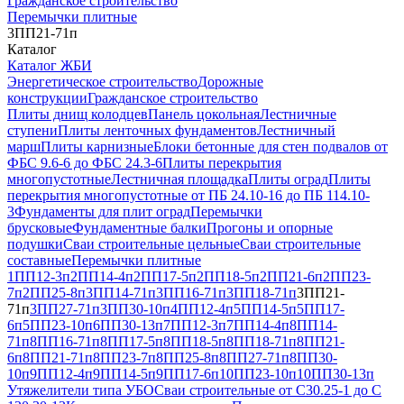
Гражданское строительство
Перемычки плитные
3ПП21-71п
Каталог
Каталог ЖБИ
Энергетическое строительство
Дорожные
конструкции
Гражданское строительство
Плиты днищ колодцев
Панель цокольная
Лестничные
ступени
Плиты ленточных фундаментов
Лестничный
марш
Плиты карнизные
Блоки бетонные для стен подвалов от
ФБС 9.6-6 до ФБС 24.3-6
Плиты перекрытия
многопустотные
Лестничная площадка
Плиты оград
Плиты
перекрытия многопустотные от ПБ 24.10-16 до ПБ 114.10-
3
Фундаменты для плит оград
Перемычки
брусковые
Фундаментные балки
Прогоны и опорные
подушки
Сваи строительные цельные
Сваи строительные
составные
Перемычки плитные
1ПП12-3п
2ПП14-4п
2ПП17-5п
2ПП18-5п
2ПП21-6п
2ПП23-
7п
2ПП25-8п
3ПП14-71п
3ПП16-71п
3ПП18-71п
3ПП21-
71п
3ПП27-71п
3ПП30-10п
4ПП12-4п
5ПП14-5п
5ПП17-
6п
5ПП23-10п
6ПП30-13п
7ПП12-3п
7ПП14-4п
8ПП14-
71п
8ПП16-71п
8ПП17-5п
8ПП18-5п
8ПП18-71п
8ПП21-
6п
8ПП21-71п
8ПП23-7п
8ПП25-8п
8ПП27-71п
8ПП30-
10п
9ПП12-4п
9ПП14-5п
9ПП17-6п
10ПП23-10п
10ПП30-13п
Утяжелители типа УБО
Сваи строительные от С30.25-1 до С