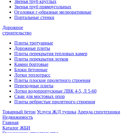
Звенья труб круглых
Звенья труб прямоугольных
Оголовки г-образные мелиоративные
Портальные стенки
Дорожное
строительство
Плиты тротуарные
Дорожные плиты
Плиты перекрытия тепловых камер
Плиты перекрытия лотков
Камни бортовые
Блоки бетонные
Лотки теплотрасс
Плиты плоские пролетного строения
Переходные плиты
Лотки водопропускные ЛВК 4-5, Л 5-60
Сваи для мостовых опор
Плиты ребристые пролетного строения
Товарный бетон
Услуги Ж/Д тупика
Аренда спецтехники
Недвижимость
Главная
Каталог ЖБИ