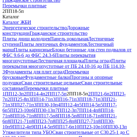
Гражданское строительство
Перемычки плитные
2ПП18-5п
Каталог
Каталог ЖБИ
Энергетическое строительство
Дорожные
конструкции
Гражданское строительство
Плиты днищ колодцев
Панель цокольная
Лестничные
ступени
Плиты ленточных фундаментов
Лестничный
марш
Плиты карнизные
Блоки бетонные для стен подвалов от
ФБС 9.6-6 до ФБС 24.3-6
Плиты перекрытия
многопустотные
Лестничная площадка
Плиты оград
Плиты
перекрытия многопустотные от ПБ 24.10-16 до ПБ 114.10-
3
Фундаменты для плит оград
Перемычки
брусковые
Фундаментные балки
Прогоны и опорные
подушки
Сваи строительные цельные
Сваи строительные
составные
Перемычки плитные
1ПП12-3п
2ПП14-4п
2ПП17-5п
2ПП18-5п
2ПП21-6п
2ПП23-
7п
2ПП25-8п
3ПП14-71п
3ПП16-71п
3ПП18-71п
3ПП21-
71п
3ПП27-71п
3ПП30-10п
4ПП12-4п
5ПП14-5п
5ПП17-
6п
5ПП23-10п
6ПП30-13п
7ПП12-3п
7ПП14-4п
8ПП14-
71п
8ПП16-71п
8ПП17-5п
8ПП18-5п
8ПП18-71п
8ПП21-
6п
8ПП21-71п
8ПП23-7п
8ПП25-8п
8ПП27-71п
8ПП30-
10п
9ПП12-4п
9ПП14-5п
9ПП17-6п
10ПП23-10п
10ПП30-13п
Утяжелители типа УБО
Сваи строительные от С30.25-1 до С