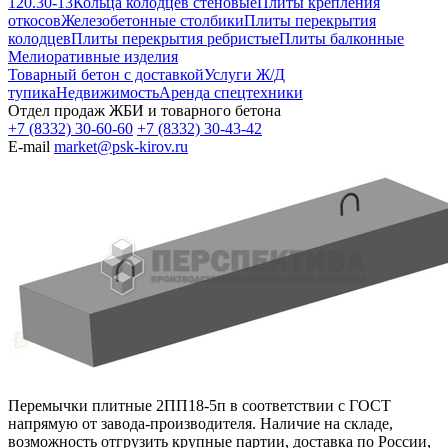
120.30-13
Кольца колодцев стеновые
Плиты крепления
откосов
Железобетонные столбики
Плиты перекрытия
колодцев
Плиты перекрытия ребристые
Плиты балконные
Мелиоративные изделия
Товарный бетон с доставкой
Услуги Ж/Д
тупика
Недвижимость
Аренда спецтехники
Отдел продаж ЖБИ и товарного бетона
+7 (8332) 30-60-60
+7 (8332) 30-43-42
E-mail
market@psk-kirov.ru
Перемычки плитные 2ПП18-5п в соответствии с ГОСТ
напрямую от завода-производителя. Наличие на складе,
возможность отгрузить крупные партии, доставка по России,