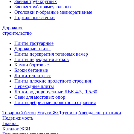
Звенья труб круглых
Звенья труб прямоугольных
Оголовки г-образные мелиоративные
Портальные стенки
Дорожное
строительство
Плиты тротуарные
Дорожные плиты
Плиты перекрытия тепловых камер
Плиты перекрытия лотков
Камни бортовые
Блоки бетонные
Лотки теплотрасс
Плиты плоские пролетного строения
Переходные плиты
Лотки водопропускные ЛВК 4-5, Л 5-60
Сваи для мостовых опор
Плиты ребристые пролетного строения
Товарный бетон
Услуги Ж/Д тупика
Аренда спецтехники
Недвижимость
Главная
Каталог ЖБИ