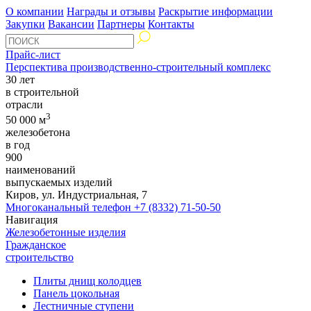
О компании
Награды и отзывы
Раскрытие информации
Закупки
Вакансии
Партнеры
Контакты
Прайс-лист
Перспектива производственно-строительный комплекс
30 лет
в строительной
отрасли
3
50 000 м
железобетона
в год
900
наименований
выпускаемых изделий
Киров, ул. Индустриальная, 7
Многоканальный телефон
+7 (8332) 71-50-50
Навигация
Железобетонные изделия
Гражданское
строительство
Плиты днищ колодцев
Панель цокольная
Лестничные ступени