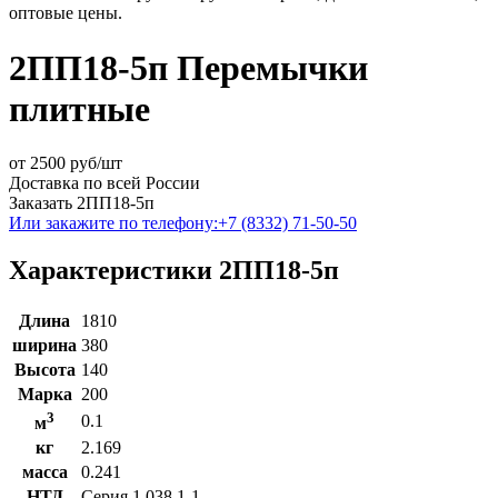
оптовые цены.
2ПП18-5п Перемычки
плитные
от
2500
руб/шт
Доставка по всей России
Заказать 2ПП18-5п
Или закажите по телефону:
+7 (8332) 71-50-50
Характеристики 2ПП18-5п
Длина
1810
ширина
380
Высота
140
Марка
200
3
0.1
м
кг
2.169
масса
0.241
НТД
Серия 1.038.1-1