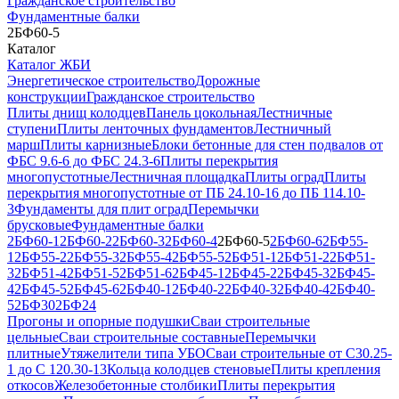
Гражданское строительство
Фундаментные балки
2БФ60-5
Каталог
Каталог ЖБИ
Энергетическое строительство
Дорожные
конструкции
Гражданское строительство
Плиты днищ колодцев
Панель цокольная
Лестничные
ступени
Плиты ленточных фундаментов
Лестничный
марш
Плиты карнизные
Блоки бетонные для стен подвалов от
ФБС 9.6-6 до ФБС 24.3-6
Плиты перекрытия
многопустотные
Лестничная площадка
Плиты оград
Плиты
перекрытия многопустотные от ПБ 24.10-16 до ПБ 114.10-
3
Фундаменты для плит оград
Перемычки
брусковые
Фундаментные балки
2БФ60-1
2БФ60-2
2БФ60-3
2БФ60-4
2БФ60-5
2БФ60-6
2БФ55-
1
2БФ55-2
2БФ55-3
2БФ55-4
2БФ55-5
2БФ51-1
2БФ51-2
2БФ51-
3
2БФ51-4
2БФ51-5
2БФ51-6
2БФ45-1
2БФ45-2
2БФ45-3
2БФ45-
4
2БФ45-5
2БФ45-6
2БФ40-1
2БФ40-2
2БФ40-3
2БФ40-4
2БФ40-
5
2БФ30
2БФ24
Прогоны и опорные подушки
Сваи строительные
цельные
Сваи строительные составные
Перемычки
плитные
Утяжелители типа УБО
Сваи строительные от С30.25-
1 до С 120.30-13
Кольца колодцев стеновые
Плиты крепления
откосов
Железобетонные столбики
Плиты перекрытия