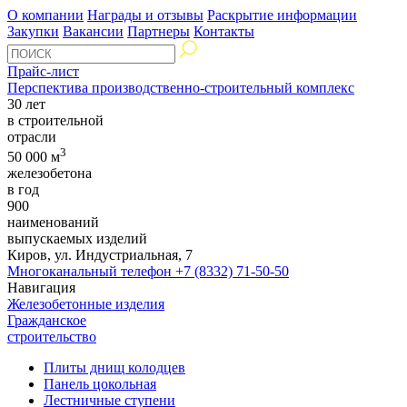
О компании
Награды и отзывы
Раскрытие информации
Закупки
Вакансии
Партнеры
Контакты
Прайс-лист
Перспектива производственно-строительный комплекс
30 лет
в строительной
отрасли
3
50 000 м
железобетона
в год
900
наименований
выпускаемых изделий
Киров, ул. Индустриальная, 7
Многоканальный телефон
+7 (8332) 71-50-50
Навигация
Железобетонные изделия
Гражданское
строительство
Плиты днищ колодцев
Панель цокольная
Лестничные ступени