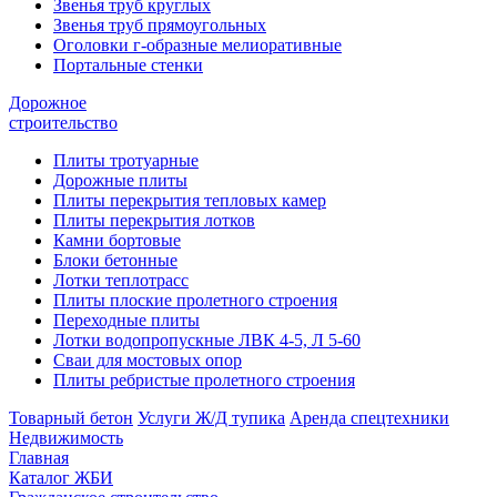
Звенья труб круглых
Звенья труб прямоугольных
Оголовки г-образные мелиоративные
Портальные стенки
Дорожное
строительство
Плиты тротуарные
Дорожные плиты
Плиты перекрытия тепловых камер
Плиты перекрытия лотков
Камни бортовые
Блоки бетонные
Лотки теплотрасс
Плиты плоские пролетного строения
Переходные плиты
Лотки водопропускные ЛВК 4-5, Л 5-60
Сваи для мостовых опор
Плиты ребристые пролетного строения
Товарный бетон
Услуги Ж/Д тупика
Аренда спецтехники
Недвижимость
Главная
Каталог ЖБИ