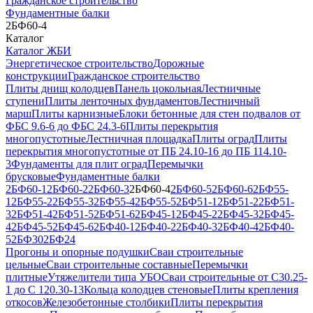
Гражданское строительство
Фундаментные балки
2БФ60-4
Каталог
Каталог ЖБИ
Энергетическое строительство
Дорожные
конструкции
Гражданское строительство
Плиты днищ колодцев
Панель цокольная
Лестничные
ступени
Плиты ленточных фундаментов
Лестничный
марш
Плиты карнизные
Блоки бетонные для стен подвалов от
ФБС 9.6-6 до ФБС 24.3-6
Плиты перекрытия
многопустотные
Лестничная площадка
Плиты оград
Плиты
перекрытия многопустотные от ПБ 24.10-16 до ПБ 114.10-
3
Фундаменты для плит оград
Перемычки
брусковые
Фундаментные балки
2БФ60-1
2БФ60-2
2БФ60-3
2БФ60-4
2БФ60-5
2БФ60-6
2БФ55-
1
2БФ55-2
2БФ55-3
2БФ55-4
2БФ55-5
2БФ51-1
2БФ51-2
2БФ51-
3
2БФ51-4
2БФ51-5
2БФ51-6
2БФ45-1
2БФ45-2
2БФ45-3
2БФ45-
4
2БФ45-5
2БФ45-6
2БФ40-1
2БФ40-2
2БФ40-3
2БФ40-4
2БФ40-
5
2БФ30
2БФ24
Прогоны и опорные подушки
Сваи строительные
цельные
Сваи строительные составные
Перемычки
плитные
Утяжелители типа УБО
Сваи строительные от С30.25-
1 до С 120.30-13
Кольца колодцев стеновые
Плиты крепления
откосов
Железобетонные столбики
Плиты перекрытия