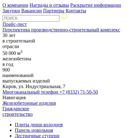
О компании
Награды и отзывы
Раскрытие информации
Закупки
Вакансии
Партнеры
Контакты
Прайс-лист
Перспектива производственно-строительный комплекс
30 лет
в строительной
отрасли
3
50 000 м
железобетона
в год
900
наименований
выпускаемых изделий
Киров, ул. Индустриальная, 7
Многоканальный телефон
+7 (8332) 71-50-50
Навигация
Железобетонные изделия
Гражданское
строительство
Плиты днищ колодцев
Панель цокольная
Лестничные ступени