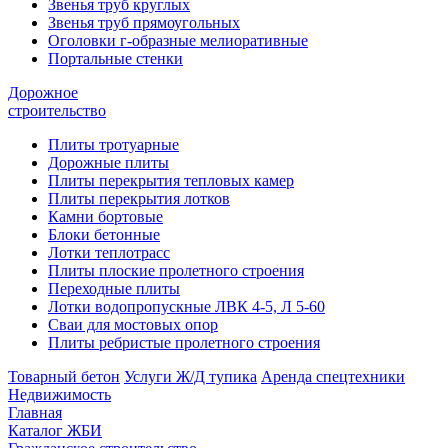
Звенья труб круглых
Звенья труб прямоугольных
Оголовки г-образные мелиоративные
Портальные стенки
Дорожное
строительство
Плиты тротуарные
Дорожные плиты
Плиты перекрытия тепловых камер
Плиты перекрытия лотков
Камни бортовые
Блоки бетонные
Лотки теплотрасс
Плиты плоские пролетного строения
Переходные плиты
Лотки водопропускные ЛВК 4-5, Л 5-60
Сваи для мостовых опор
Плиты ребристые пролетного строения
Товарный бетон
Услуги Ж/Д тупика
Аренда спецтехники
Недвижимость
Главная
Каталог ЖБИ