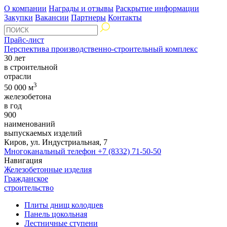
О компании
Награды и отзывы
Раскрытие информации
Закупки
Вакансии
Партнеры
Контакты
Прайс-лист
Перспектива производственно-строительный комплекс
30 лет
в строительной
отрасли
3
50 000 м
железобетона
в год
900
наименований
выпускаемых изделий
Киров, ул. Индустриальная, 7
Многоканальный телефон
+7 (8332) 71-50-50
Навигация
Железобетонные изделия
Гражданское
строительство
Плиты днищ колодцев
Панель цокольная
Лестничные ступени