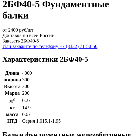
2БФ40-5 Фундаментные
балки
от
2400
руб/шт
Доставка по всей России
Заказать 2БФ40-5
Или закажите по телефону:
+7 (8332) 71-50-50
Характеристики 2БФ40-5
Длина
4000
ширина
300
Высота
300
Марка
200
3
0.27
м
кг
14.9
масса
0.67
НТД
Серия 1.015.1-1.95
Балки фундаментные железобетонные