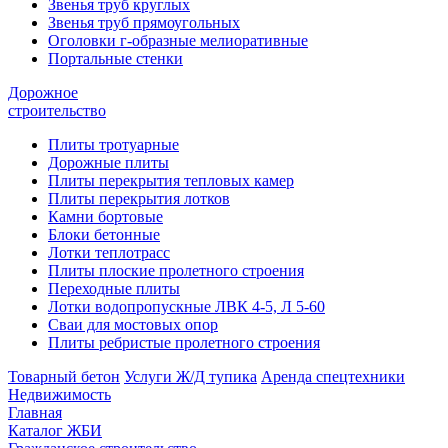
Звенья труб круглых
Звенья труб прямоугольных
Оголовки г-образные мелиоративные
Портальные стенки
Дорожное
строительство
Плиты тротуарные
Дорожные плиты
Плиты перекрытия тепловых камер
Плиты перекрытия лотков
Камни бортовые
Блоки бетонные
Лотки теплотрасс
Плиты плоские пролетного строения
Переходные плиты
Лотки водопропускные ЛВК 4-5, Л 5-60
Сваи для мостовых опор
Плиты ребристые пролетного строения
Товарный бетон
Услуги Ж/Д тупика
Аренда спецтехники
Недвижимость
Главная
Каталог ЖБИ