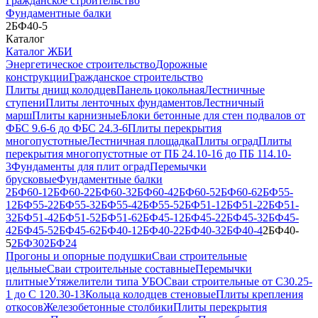
Гражданское строительство
Фундаментные балки
2БФ40-5
Каталог
Каталог ЖБИ
Энергетическое строительство
Дорожные
конструкции
Гражданское строительство
Плиты днищ колодцев
Панель цокольная
Лестничные
ступени
Плиты ленточных фундаментов
Лестничный
марш
Плиты карнизные
Блоки бетонные для стен подвалов от
ФБС 9.6-6 до ФБС 24.3-6
Плиты перекрытия
многопустотные
Лестничная площадка
Плиты оград
Плиты
перекрытия многопустотные от ПБ 24.10-16 до ПБ 114.10-
3
Фундаменты для плит оград
Перемычки
брусковые
Фундаментные балки
2БФ60-1
2БФ60-2
2БФ60-3
2БФ60-4
2БФ60-5
2БФ60-6
2БФ55-
1
2БФ55-2
2БФ55-3
2БФ55-4
2БФ55-5
2БФ51-1
2БФ51-2
2БФ51-
3
2БФ51-4
2БФ51-5
2БФ51-6
2БФ45-1
2БФ45-2
2БФ45-3
2БФ45-
4
2БФ45-5
2БФ45-6
2БФ40-1
2БФ40-2
2БФ40-3
2БФ40-4
2БФ40-
5
2БФ30
2БФ24
Прогоны и опорные подушки
Сваи строительные
цельные
Сваи строительные составные
Перемычки
плитные
Утяжелители типа УБО
Сваи строительные от С30.25-
1 до С 120.30-13
Кольца колодцев стеновые
Плиты крепления
откосов
Железобетонные столбики
Плиты перекрытия