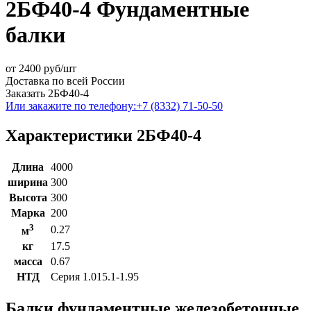
2БФ40-4 Фундаментные
балки
от
2400
руб/шт
Доставка по всей России
Заказать 2БФ40-4
Или закажите по телефону:
+7 (8332) 71-50-50
Характеристики 2БФ40-4
Длина
4000
ширина
300
Высота
300
Марка
200
3
0.27
м
кг
17.5
масса
0.67
НТД
Серия 1.015.1-1.95
Балки фундаментные железобетонные