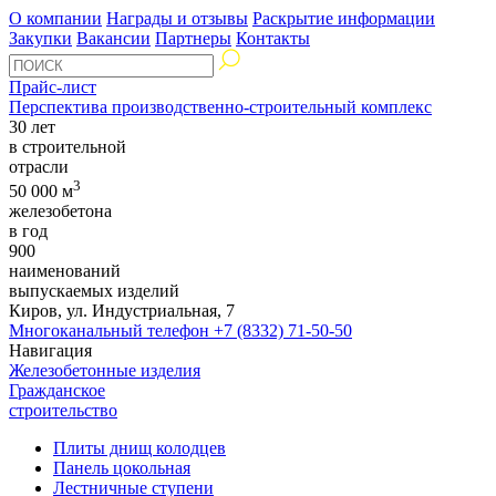
О компании
Награды и отзывы
Раскрытие информации
Закупки
Вакансии
Партнеры
Контакты
Прайс-лист
Перспектива производственно-строительный комплекс
30 лет
в строительной
отрасли
3
50 000 м
железобетона
в год
900
наименований
выпускаемых изделий
Киров, ул. Индустриальная, 7
Многоканальный телефон
+7 (8332) 71-50-50
Навигация
Железобетонные изделия
Гражданское
строительство
Плиты днищ колодцев
Панель цокольная
Лестничные ступени