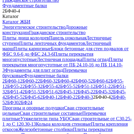
Гражданское строительство
Фундаментные балки
2БФ40-4
Каталог
Каталог ЖБИ
Энергетическое строительство
Дорожные
конструкции
Гражданское строительство
Плиты днищ колодцев
Панель цокольная
Лестничные
ступени
Плиты ленточных фундаментов
Лестничный
марш
Плиты карнизные
Блоки бетонные для стен подвалов от
ФБС 9.6-6 до ФБС 24.3-6
Плиты перекрытия
многопустотные
Лестничная площадка
Плиты оград
Плиты
перекрытия многопустотные от ПБ 24.10-16 до ПБ 114.10-
3
Фундаменты для плит оград
Перемычки
брусковые
Фундаментные балки
2БФ60-1
2БФ60-2
2БФ60-3
2БФ60-4
2БФ60-5
2БФ60-6
2БФ55-
1
2БФ55-2
2БФ55-3
2БФ55-4
2БФ55-5
2БФ51-1
2БФ51-2
2БФ51-
3
2БФ51-4
2БФ51-5
2БФ51-6
2БФ45-1
2БФ45-2
2БФ45-3
2БФ45-
4
2БФ45-5
2БФ45-6
2БФ40-1
2БФ40-2
2БФ40-3
2БФ40-4
2БФ40-
5
2БФ30
2БФ24
Прогоны и опорные подушки
Сваи строительные
цельные
Сваи строительные составные
Перемычки
плитные
Утяжелители типа УБО
Сваи строительные от С30.25-
1 до С 120.30-13
Кольца колодцев стеновые
Плиты крепления
откосов
Железобетонные столбики
Плиты перекрытия