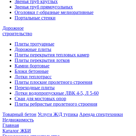
Звенья труб круглых
Звенья труб прямоугольных
Оголовки г-образные мелиоративные
Портальные стенки
Дорожное
строительство
Плиты тротуарные
Дорожные плиты
Плиты перекрытия тепловых камер
Плиты перекрытия лотков
Камни бортовые
Блоки бетонные
Лотки теплотрасс
Плиты плоские пролетного строения
Переходные плиты
Лотки водопропускные ЛВК 4-5, Л 5-60
Сваи для мостовых опор
Плиты ребристые пролетного строения
Товарный бетон
Услуги Ж/Д тупика
Аренда спецтехники
Недвижимость
Главная
Каталог ЖБИ