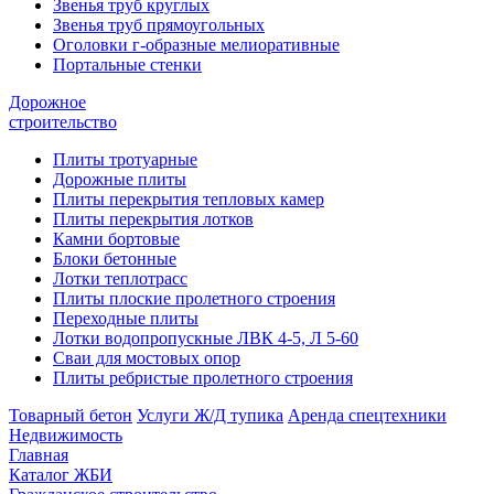
Звенья труб круглых
Звенья труб прямоугольных
Оголовки г-образные мелиоративные
Портальные стенки
Дорожное
строительство
Плиты тротуарные
Дорожные плиты
Плиты перекрытия тепловых камер
Плиты перекрытия лотков
Камни бортовые
Блоки бетонные
Лотки теплотрасс
Плиты плоские пролетного строения
Переходные плиты
Лотки водопропускные ЛВК 4-5, Л 5-60
Сваи для мостовых опор
Плиты ребристые пролетного строения
Товарный бетон
Услуги Ж/Д тупика
Аренда спецтехники
Недвижимость
Главная
Каталог ЖБИ