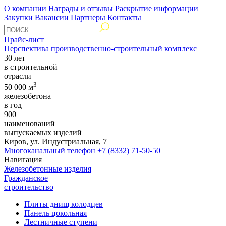
О компании
Награды и отзывы
Раскрытие информации
Закупки
Вакансии
Партнеры
Контакты
Прайс-лист
Перспектива производственно-строительный комплекс
30 лет
в строительной
отрасли
3
50 000 м
железобетона
в год
900
наименований
выпускаемых изделий
Киров, ул. Индустриальная, 7
Многоканальный телефон
+7 (8332) 71-50-50
Навигация
Железобетонные изделия
Гражданское
строительство
Плиты днищ колодцев
Панель цокольная
Лестничные ступени