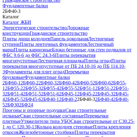
Гражданское строительство
Фундаментные балки
2БФ40-3
Каталог
Каталог ЖБИ
Энергетическое строительство
Дорожные
конструкции
Гражданское строительство
Плиты днищ колодцев
Панель цокольная
Лестничные
ступени
Плиты ленточных фундаментов
Лестничный
марш
Плиты карнизные
Блоки бетонные для стен подвалов от
ФБС 9.6-6 до ФБС 24.3-6
Плиты перекрытия
многопустотные
Лестничная площадка
Плиты оград
Плиты
перекрытия многопустотные от ПБ 24.10-16 до ПБ 114.10-
3
Фундаменты для плит оград
Перемычки
брусковые
Фундаментные балки
2БФ60-1
2БФ60-2
2БФ60-3
2БФ60-4
2БФ60-5
2БФ60-6
2БФ55-
1
2БФ55-2
2БФ55-3
2БФ55-4
2БФ55-5
2БФ51-1
2БФ51-2
2БФ51-
3
2БФ51-4
2БФ51-5
2БФ51-6
2БФ45-1
2БФ45-2
2БФ45-3
2БФ45-
4
2БФ45-5
2БФ45-6
2БФ40-1
2БФ40-2
2БФ40-3
2БФ40-4
2БФ40-
5
2БФ30
2БФ24
Прогоны и опорные подушки
Сваи строительные
цельные
Сваи строительные составные
Перемычки
плитные
Утяжелители типа УБО
Сваи строительные от С30.25-
1 до С 120.30-13
Кольца колодцев стеновые
Плиты крепления
откосов
Железобетонные столбики
Плиты перекрытия