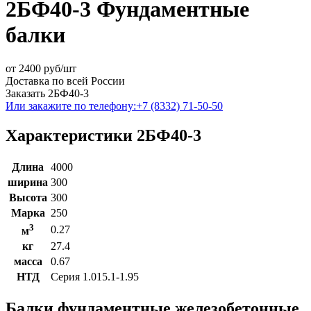
2БФ40-3 Фундаментные
балки
от
2400
руб/шт
Доставка по всей России
Заказать 2БФ40-3
Или закажите по телефону:
+7 (8332) 71-50-50
Характеристики 2БФ40-3
Длина
4000
ширина
300
Высота
300
Марка
250
3
0.27
м
кг
27.4
масса
0.67
НТД
Серия 1.015.1-1.95
Балки фундаментные железобетонные