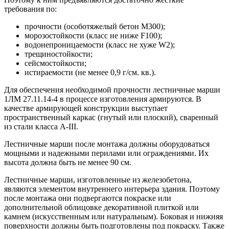
требования по:
прочности (особотяжелый бетон М300);
морозостойкости (класс не ниже F100);
водонепроницаемости (класс не хуже W2);
трещиностойкости;
сейсмостойкости;
истираемости (не менее 0,9 г/см. кв.).
Для обеспечения необходимой прочности лестничные марши
1ЛМ 27.11.14-4 в процессе изготовления армируются. В
качестве армирующей конструкции выступает
пространственный каркас (гнутый или плоский), сваренный
из стали класса А-III.
Лестничные марши после монтажа должны оборудоваться
мощными и надежными перилами или ограждениями. Их
высота должна быть не менее 90 см.
Лестничные марши, изготовленные из железобетона,
являются элементом внутреннего интерьера здания. Поэтому
после монтажа они подвергаются покраске или
дополнительной облицовке декоративной плиткой или
камнем (искусственным или натуральным). Боковая и нижняя
поверхности должны быть подготовлены под покраску. Также