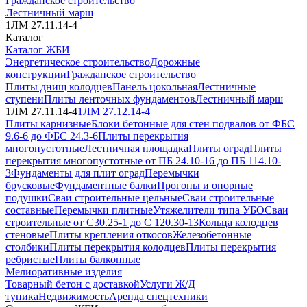
Гражданское строительство
Лестничный марш
1ЛМ 27.11.14-4
Каталог
Каталог ЖБИ
Энергетическое строительство
Дорожные
конструкции
Гражданское строительство
Плиты днищ колодцев
Панель цокольная
Лестничные
ступени
Плиты ленточных фундаментов
Лестничный марш
1ЛМ 27.11.14-4
1ЛМ 27.12.14-4
Плиты карнизные
Блоки бетонные для стен подвалов от ФБС
9.6-6 до ФБС 24.3-6
Плиты перекрытия
многопустотные
Лестничная площадка
Плиты оград
Плиты
перекрытия многопустотные от ПБ 24.10-16 до ПБ 114.10-
3
Фундаменты для плит оград
Перемычки
брусковые
Фундаментные балки
Прогоны и опорные
подушки
Сваи строительные цельные
Сваи строительные
составные
Перемычки плитные
Утяжелители типа УБО
Сваи
строительные от С30.25-1 до С 120.30-13
Кольца колодцев
стеновые
Плиты крепления откосов
Железобетонные
столбики
Плиты перекрытия колодцев
Плиты перекрытия
ребристые
Плиты балконные
Мелиоративные изделия
Товарный бетон с доставкой
Услуги Ж/Д
тупика
Недвижимость
Аренда спецтехники