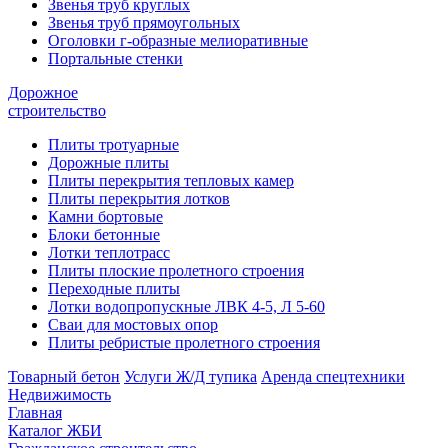
Звенья труб круглых
Звенья труб прямоугольных
Оголовки г-образные мелиоративные
Портальные стенки
Дорожное
строительство
Плиты тротуарные
Дорожные плиты
Плиты перекрытия тепловых камер
Плиты перекрытия лотков
Камни бортовые
Блоки бетонные
Лотки теплотрасс
Плиты плоские пролетного строения
Переходные плиты
Лотки водопропускные ЛВК 4-5, Л 5-60
Сваи для мостовых опор
Плиты ребристые пролетного строения
Товарный бетон
Услуги Ж/Д тупика
Аренда спецтехники
Недвижимость
Главная
Каталог ЖБИ