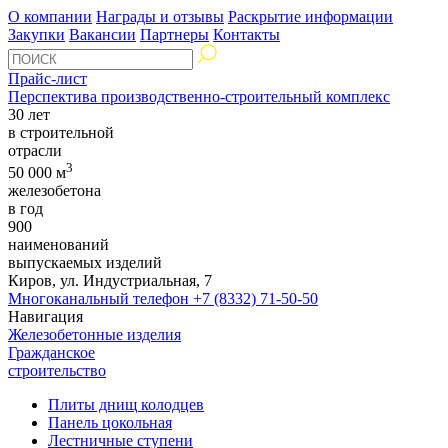
О компании
Награды и отзывы
Раскрытие информации
Закупки
Вакансии
Партнеры
Контакты
Прайс-лист
Перспектива производственно-строительный комплекс
30 лет
в строительной
отрасли
3
50 000 м
железобетона
в год
900
наименований
выпускаемых изделий
Киров, ул. Индустриальная, 7
Многоканальный телефон
+7 (8332) 71-50-50
Навигация
Железобетонные изделия
Гражданское
строительство
Плиты днищ колодцев
Панель цокольная
Лестничные ступени