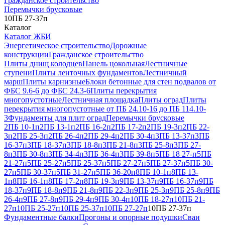
Гражданское строительство
Перемычки брусковые
10ПБ 27-37п
Каталог
Каталог ЖБИ
Энергетическое строительство
Дорожные
конструкции
Гражданское строительство
Плиты днищ колодцев
Панель цокольная
Лестничные
ступени
Плиты ленточных фундаментов
Лестничный
марш
Плиты карнизные
Блоки бетонные для стен подвалов от
ФБС 9.6-6 до ФБС 24.3-6
Плиты перекрытия
многопустотные
Лестничная площадка
Плиты оград
Плиты
перекрытия многопустотные от ПБ 24.10-16 до ПБ 114.10-
3
Фундаменты для плит оград
Перемычки брусковые
2ПБ 10-1п
2ПБ 13-1п
2ПБ 16-2п
2ПБ 17-2п
2ПБ 19-3п
2ПБ 22-
3п
2ПБ 25-3п
2ПБ 26-4п
2ПБ 29-4п
2ПБ 30-4п
3ПБ 13-37п
3ПБ
16-37п
3ПБ 18-37п
3ПБ 18-8п
3ПБ 21-8п
3ПБ 25-8п
3ПБ 27-
8п
3ПБ 30-8п
3ПБ 34-4п
3ПБ 36-4п
3ПБ 39-8п
5ПБ 18 27-п
5ПБ
21-27п
5ПБ 25-27п
5ПБ 25-37п
5ПБ 27-27п
5ПБ 27-37п
5ПБ 30-
27п
5ПБ 30-37п
5ПБ 31-27п
5ПБ 36-20п
8ПБ 10-1п
8ПБ 13-
1п
8ПБ 16-1п
8ПБ 17-2п
8ПБ 19-3п
9ПБ 13-37п
9ПБ 16-37п
9ПБ
18-37п
9ПБ 18-8п
9ПБ 21-8п
9ПБ 22-3п
9ПБ 25-3п
9ПБ 25-8п
9ПБ
26-4п
9ПБ 27-8п
9ПБ 29-4п
9ПБ 30-4п
10ПБ 18-27п
10ПБ 21-
27п
10ПБ 25-27п
10ПБ 25-37п
10ПБ 27-27п
10ПБ 27-37п
Фундаментные балки
Прогоны и опорные подушки
Сваи