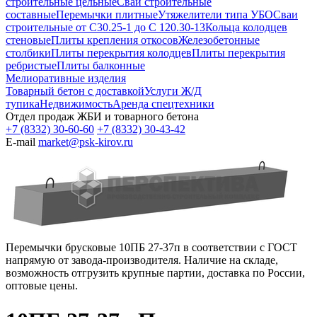
строительные цельные
Сваи строительные
составные
Перемычки плитные
Утяжелители типа УБО
Сваи
строительные от С30.25-1 до С 120.30-13
Кольца колодцев
стеновые
Плиты крепления откосов
Железобетонные
столбики
Плиты перекрытия колодцев
Плиты перекрытия
ребристые
Плиты балконные
Мелиоративные изделия
Товарный бетон с доставкой
Услуги Ж/Д
тупика
Недвижимость
Аренда спецтехники
Отдел продаж ЖБИ и товарного бетона
+7 (8332) 30-60-60
+7 (8332) 30-43-42
E-mail
market@psk-kirov.ru
Перемычки брусковые 10ПБ 27-37п в соответствии с ГОСТ
напрямую от завода-производителя. Наличие на складе,
возможность отгрузить крупные партии, доставка по России,
оптовые цены.