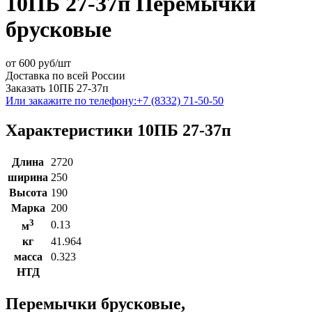
10ПБ 27-37п Перемычки
брусковые
от
600
руб/шт
Доставка по всей России
Заказать 10ПБ 27-37п
Или закажите по телефону:
+7 (8332) 71-50-50
Характеристики 10ПБ 27-37п
Длина
2720
ширина
250
Высота
190
Марка
200
3
0.13
м
кг
41.964
масса
0.323
НТД
Перемычки брусковые,