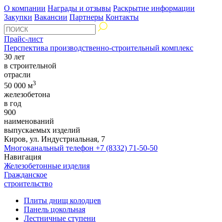
О компании
Награды и отзывы
Раскрытие информации
Закупки
Вакансии
Партнеры
Контакты
Прайс-лист
Перспектива производственно-строительный комплекс
30 лет
в строительной
отрасли
3
50 000 м
железобетона
в год
900
наименований
выпускаемых изделий
Киров, ул. Индустриальная, 7
Многоканальный телефон
+7 (8332) 71-50-50
Навигация
Железобетонные изделия
Гражданское
строительство
Плиты днищ колодцев
Панель цокольная
Лестничные ступени