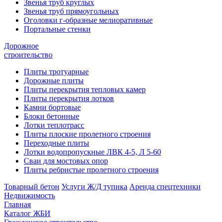
Звенья труб круглых
Звенья труб прямоугольных
Оголовки г-образные мелиоративные
Портальные стенки
Дорожное
строительство
Плиты тротуарные
Дорожные плиты
Плиты перекрытия тепловых камер
Плиты перекрытия лотков
Камни бортовые
Блоки бетонные
Лотки теплотрасс
Плиты плоские пролетного строения
Переходные плиты
Лотки водопропускные ЛВК 4-5, Л 5-60
Сваи для мостовых опор
Плиты ребристые пролетного строения
Товарный бетон
Услуги Ж/Д тупика
Аренда спецтехники
Недвижимость
Главная
Каталог ЖБИ